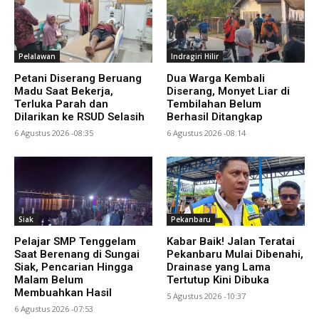
Pelalawan
Indragiri Hilir
Petani Diserang Beruang
Dua Warga Kembali
Madu Saat Bekerja,
Diserang, Monyet Liar di
Terluka Parah dan
Tembilahan Belum
Dilarikan ke RSUD Selasih
Berhasil Ditangkap
6 Agustus 2026 -08:35
6 Agustus 2026 -08:14
Siak
Pekanbaru
Pelajar SMP Tenggelam
Kabar Baik! Jalan Teratai
Saat Berenang di Sungai
Pekanbaru Mulai Dibenahi,
Siak, Pencarian Hingga
Drainase yang Lama
Malam Belum
Tertutup Kini Dibuka
Membuahkan Hasil
5 Agustus 2026 -10:37
6 Agustus 2026 -07:53