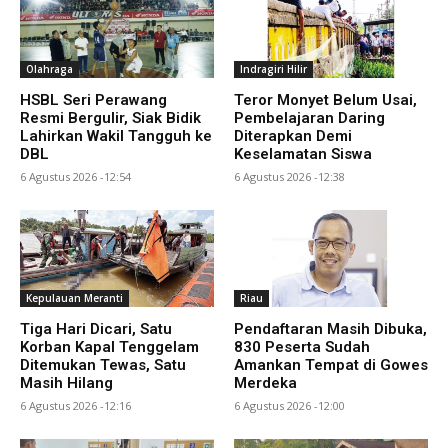
Olahraga
Indragiri Hilir
HSBL Seri Perawang
Teror Monyet Belum Usai,
Resmi Bergulir, Siak Bidik
Pembelajaran Daring
Lahirkan Wakil Tangguh ke
Diterapkan Demi
DBL
Keselamatan Siswa
6 Agustus 2026 -12:54
6 Agustus 2026 -12:38
Kepulauan Meranti
Riau
Tiga Hari Dicari, Satu
Pendaftaran Masih Dibuka,
Korban Kapal Tenggelam
830 Peserta Sudah
Ditemukan Tewas, Satu
Amankan Tempat di Gowes
Masih Hilang
Merdeka
6 Agustus 2026 -12:16
6 Agustus 2026 -12:00