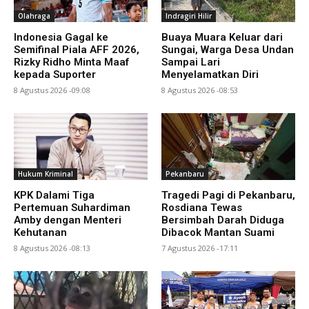
Olahraga
Indragiri Hilir
Indonesia Gagal ke
Buaya Muara Keluar dari
Semifinal Piala AFF 2026,
Sungai, Warga Desa Undan
Rizky Ridho Minta Maaf
Sampai Lari
kepada Suporter
Menyelamatkan Diri
8 Agustus 2026 -09:08
8 Agustus 2026 -08:53
Hukum Kriminal
Pekanbaru
KPK Dalami Tiga
Tragedi Pagi di Pekanbaru,
Pertemuan Suhardiman
Rosdiana Tewas
Amby dengan Menteri
Bersimbah Darah Diduga
Kehutanan
Dibacok Mantan Suami
8 Agustus 2026 -08:13
7 Agustus 2026 -17:11