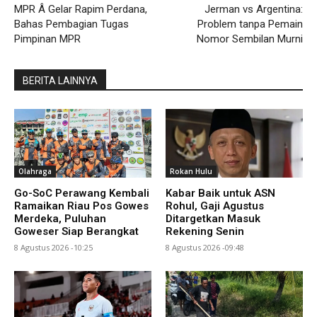
MPR Â Gelar Rapim Perdana,
Jerman vs Argentina:
Bahas Pembagian Tugas
Problem tanpa Pemain
Pimpinan MPR
Nomor Sembilan Murni
BERITA LAINNYA
Olahraga
Rokan Hulu
Go-SoC Perawang Kembali
Kabar Baik untuk ASN
Ramaikan Riau Pos Gowes
Rohul, Gaji Agustus
Merdeka, Puluhan
Ditargetkan Masuk
Goweser Siap Berangkat
Rekening Senin
8 Agustus 2026 -10:25
8 Agustus 2026 -09:48