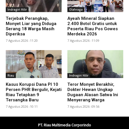
Indragiri Hilir
Olahraga
Terjebak Perangkap,
Ayeah Mineral Siapkan
Monyet Liar yang Diduga
2.400 Botol Gratis untuk
Serang 18 Warga Masih
Peserta Riau Pos Gowes
Diperiksa
Merdeka 2026
7 Agustus 2026 -11:20
7 Agustus 2026 -11:09
Riau
Indragiri Hilir
Kasus Korupsi Dana PI 10
Teror Monyet Berakhir,
Persen PHR Bergulir, Kejati
Dokter Hewan Ungkap
Riau Tetapkan 9
Dugaan Alasan Satwa Ini
Tersangka Baru
Menyerang Warga
7 Agustus 2026 -10:11
7 Agustus 2026 -09:56
PT. Riau Multimedia Corporindo