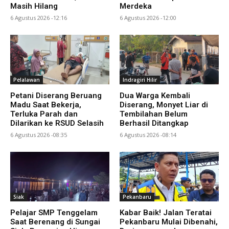
Masih Hilang
Merdeka
6 Agustus 2026 -12:16
6 Agustus 2026 -12:00
Pelalawan
Indragiri Hilir
Petani Diserang Beruang
Dua Warga Kembali
Madu Saat Bekerja,
Diserang, Monyet Liar di
Terluka Parah dan
Tembilahan Belum
Dilarikan ke RSUD Selasih
Berhasil Ditangkap
6 Agustus 2026 -08:35
6 Agustus 2026 -08:14
Siak
Pekanbaru
Pelajar SMP Tenggelam
Kabar Baik! Jalan Teratai
Saat Berenang di Sungai
Pekanbaru Mulai Dibenahi,