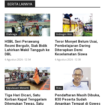
BERITA LAINNYA
Olahraga
Indragiri Hilir
HSBL Seri Perawang
Teror Monyet Belum Usai,
Resmi Bergulir, Siak Bidik
Pembelajaran Daring
Lahirkan Wakil Tangguh ke
Diterapkan Demi
DBL
Keselamatan Siswa
6 Agustus 2026 -12:54
6 Agustus 2026 -12:38
Kepulauan Meranti
Riau
Tiga Hari Dicari, Satu
Pendaftaran Masih Dibuka,
Korban Kapal Tenggelam
830 Peserta Sudah
Ditemukan Tewas, Satu
Amankan Tempat di Gowes