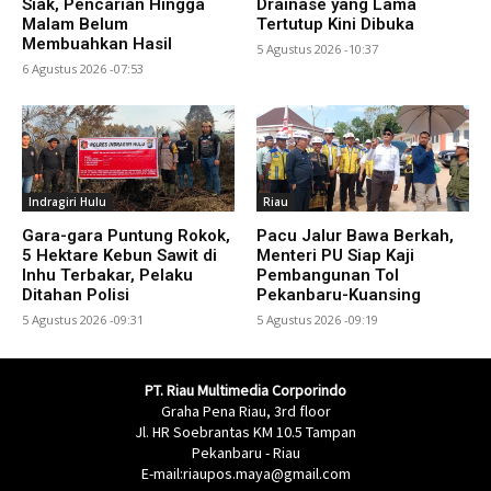
Siak, Pencarian Hingga
Drainase yang Lama
Malam Belum
Tertutup Kini Dibuka
Membuahkan Hasil
5 Agustus 2026 -10:37
6 Agustus 2026 -07:53
Indragiri Hulu
Riau
Gara-gara Puntung Rokok,
Pacu Jalur Bawa Berkah,
5 Hektare Kebun Sawit di
Menteri PU Siap Kaji
Inhu Terbakar, Pelaku
Pembangunan Tol
Ditahan Polisi
Pekanbaru-Kuansing
5 Agustus 2026 -09:31
5 Agustus 2026 -09:19
PT. Riau Multimedia Corporindo
Graha Pena Riau, 3rd floor
Jl. HR Soebrantas KM 10.5 Tampan
Pekanbaru - Riau
E-mail:riaupos.maya@gmail.com