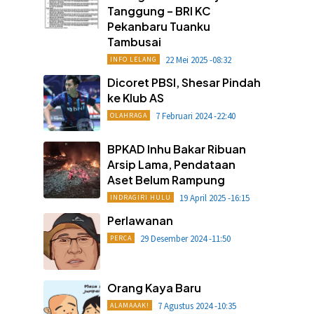
Tanggung – BRI KC
Pekanbaru Tuanku
Tambusai
22 Mei 2025 -08:32
INFO LELANG
Dicoret PBSI, Shesar Pindah
ke Klub AS
7 Februari 2024 -22:40
OLAHRAGA
BPKAD Inhu Bakar Ribuan
Arsip Lama, Pendataan
Aset Belum Rampung
19 April 2025 -16:15
INDRAGIRI HULU
Perlawanan
29 Desember 2024 -11:50
PERCA
Orang Kaya Baru
7 Agustus 2024 -10:35
ALAMAAAK!