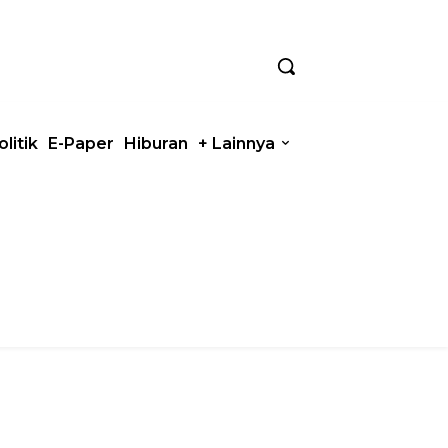
olitik
E-Paper
Hiburan
+ Lainnya