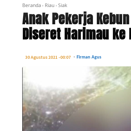
Beranda
Riau
Siak
Anak Pekerja Kebun
Diseret Harimau ke
-
30 Agustus 2021 -00:07
Firman Agus