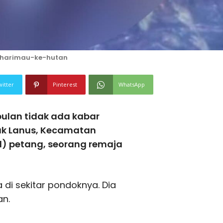
-harimau-ke-hutan
witter
Pinterest
WhatsApp
bulan tidak ada kabar
k Lanus, Kecamatan
21) petang, seorang remaja
 di sekitar pondoknya. Dia
an.