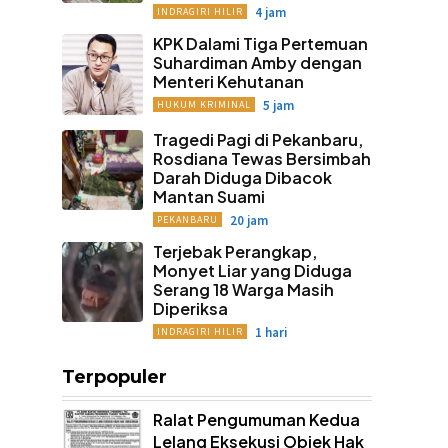
4 jam
INDRAGIRI HILIR
KPK Dalami Tiga Pertemuan
Suhardiman Amby dengan
Menteri Kehutanan
5 jam
HUKUM KRIMINAL
Tragedi Pagi di Pekanbaru,
Rosdiana Tewas Bersimbah
Darah Diduga Dibacok
Mantan Suami
20 jam
PEKANBARU
Terjebak Perangkap,
Monyet Liar yang Diduga
Serang 18 Warga Masih
Diperiksa
1 hari
INDRAGIRI HILIR
Terpopuler
Ralat Pengumuman Kedua
Lelang Eksekusi Objek Hak