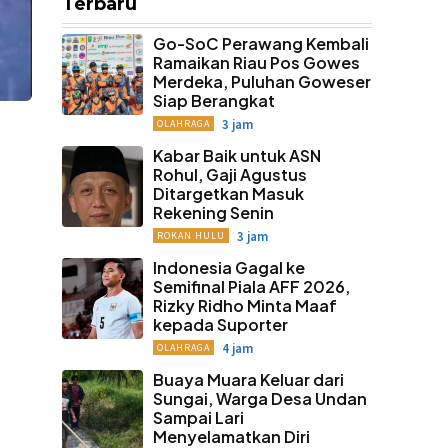
Terbaru
Go-SoC Perawang Kembali
Ramaikan Riau Pos Gowes
Merdeka, Puluhan Goweser
Siap Berangkat
3 jam
OLAHRAGA
Kabar Baik untuk ASN
Rohul, Gaji Agustus
Ditargetkan Masuk
Rekening Senin
3 jam
ROKAN HULU
Indonesia Gagal ke
Semifinal Piala AFF 2026,
Rizky Ridho Minta Maaf
kepada Suporter
4 jam
OLAHRAGA
Buaya Muara Keluar dari
Sungai, Warga Desa Undan
Sampai Lari
Menyelamatkan Diri