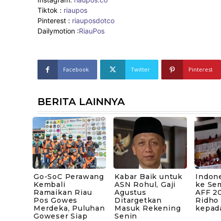
Tiktok :
riaupos
Pinterest :
riauposdotco
Dailymotion :
RiauPos
Facebook
Twitter
Pinterest
BERITA LAINNYA
Go-SoC Perawang
Kabar Baik untuk
Indone
Kembali
ASN Rohul, Gaji
ke Sem
Ramaikan Riau
Agustus
AFF 20
Pos Gowes
Ditargetkan
Ridho
Merdeka, Puluhan
Masuk Rekening
kepad
Goweser Siap
Senin