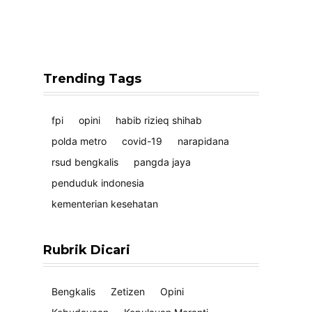
Trending Tags
fpi
opini
habib rizieq shihab
polda metro
covid-19
narapidana
rsud bengkalis
pangda jaya
penduduk indonesia
kementerian kesehatan
Rubrik Dicari
Bengkalis
Zetizen
Opini