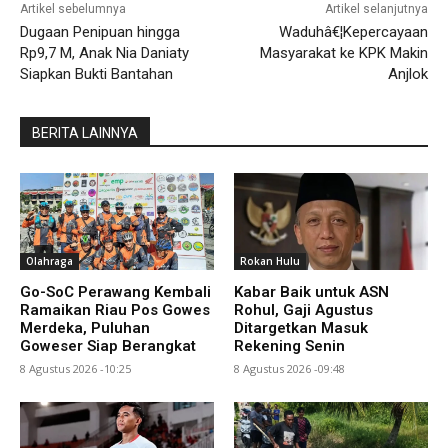
Artikel sebelumnya
Artikel selanjutnya
Dugaan Penipuan hingga
Waduhâ€¦Kepercayaan
Rp9,7 M, Anak Nia Daniaty
Masyarakat ke KPK Makin
Siapkan Bukti Bantahan
Anjlok
BERITA LAINNYA
Olahraga
Rokan Hulu
Go-SoC Perawang Kembali
Kabar Baik untuk ASN
Ramaikan Riau Pos Gowes
Rohul, Gaji Agustus
Merdeka, Puluhan
Ditargetkan Masuk
Goweser Siap Berangkat
Rekening Senin
8 Agustus 2026 -10:25
8 Agustus 2026 -09:48