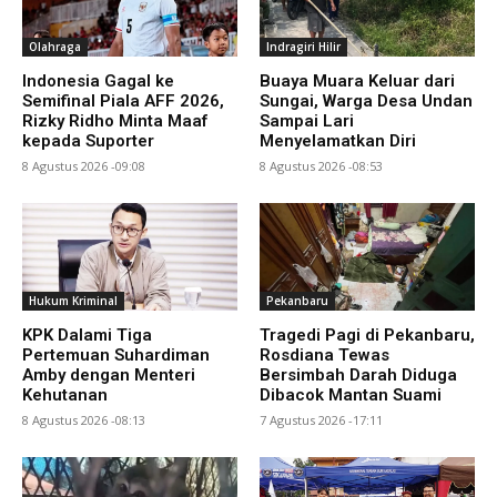
Olahraga
Indragiri Hilir
Indonesia Gagal ke
Buaya Muara Keluar dari
Semifinal Piala AFF 2026,
Sungai, Warga Desa Undan
Rizky Ridho Minta Maaf
Sampai Lari
kepada Suporter
Menyelamatkan Diri
8 Agustus 2026 -09:08
8 Agustus 2026 -08:53
Hukum Kriminal
Pekanbaru
KPK Dalami Tiga
Tragedi Pagi di Pekanbaru,
Pertemuan Suhardiman
Rosdiana Tewas
Amby dengan Menteri
Bersimbah Darah Diduga
Kehutanan
Dibacok Mantan Suami
8 Agustus 2026 -08:13
7 Agustus 2026 -17:11