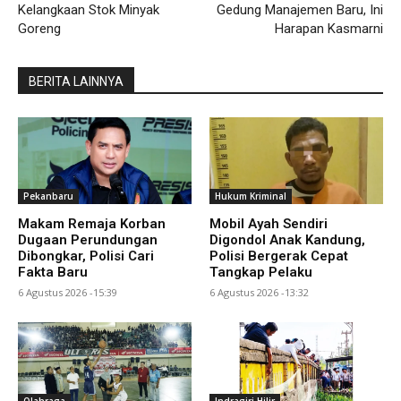
Kelangkaan Stok Minyak
Gedung Manajemen Baru, Ini
Goreng
Harapan Kasmarni
BERITA LAINNYA
Pekanbaru
Hukum Kriminal
Makam Remaja Korban
Mobil Ayah Sendiri
Dugaan Perundungan
Digondol Anak Kandung,
Dibongkar, Polisi Cari
Polisi Bergerak Cepat
Fakta Baru
Tangkap Pelaku
6 Agustus 2026 -15:39
6 Agustus 2026 -13:32
Olahraga
Indragiri Hilir