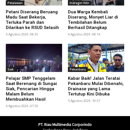
Pelalawan
Indragiri Hilir
Petani Diserang Beruang
Dua Warga Kembali
Madu Saat Bekerja,
Diserang, Monyet Liar di
Terluka Parah dan
Tembilahan Belum
Dilarikan ke RSUD Selasih
Berhasil Ditangkap
6 Agustus 2026 -08:35
6 Agustus 2026 -08:14
Siak
Pekanbaru
Pelajar SMP Tenggelam
Kabar Baik! Jalan Teratai
Saat Berenang di Sungai
Pekanbaru Mulai Dibenahi,
Siak, Pencarian Hingga
Drainase yang Lama
Malam Belum
Tertutup Kini Dibuka
Membuahkan Hasil
5 Agustus 2026 -10:37
6 Agustus 2026 -07:53
PT. Riau Multimedia Corporindo
Graha Pena Riau, 3rd floor