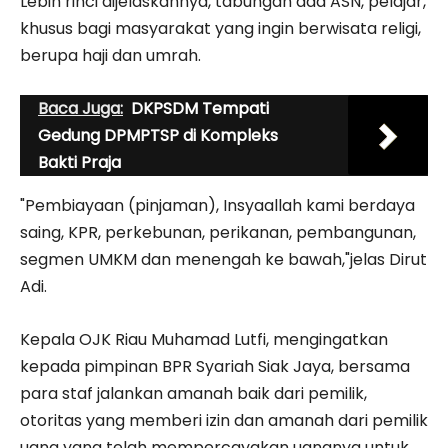
Lebih rinci dijelaskannya, tabungan ada ASN, pelajar,
khusus bagi masyarakat yang ingin berwisata religi,
berupa haji dan umrah.
Baca Juga:
DKPSDM Tempati
Gedung DPMPTSP di Kompleks
Bakti Praja
"Pembiayaan (pinjaman), Insyaallah kami berdaya
saing, KPR, perkebunan, perikanan, pembangunan,
segmen UMKM dan menengah ke bawah,"jelas Dirut
Adi.
Kepala OJK Riau Muhamad Lutfi, mengingatkan
kepada pimpinan BPR Syariah Siak Jaya, bersama
para staf jalankan amanah baik dari pemilik,
otoritas yang memberi izin dan amanah dari pemilik
uang yang telah mempercayakan uangnya untuk