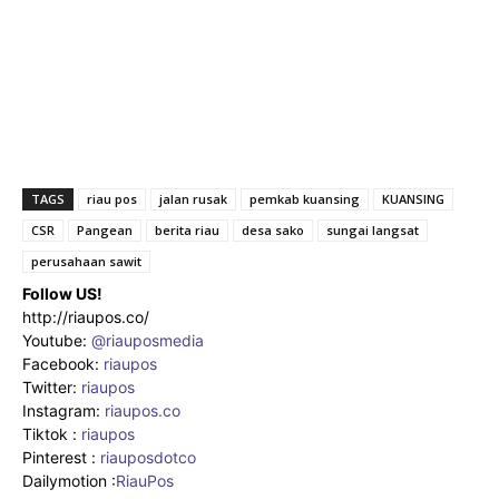
TAGS
riau pos
jalan rusak
pemkab kuansing
KUANSING
CSR
Pangean
berita riau
desa sako
sungai langsat
perusahaan sawit
Follow US!
http://riaupos.co/
Youtube:
@riauposmedia
Facebook:
riaupos
Twitter:
riaupos
Instagram:
riaupos.co
Tiktok :
riaupos
Pinterest :
riauposdotco
Dailymotion :
RiauPos