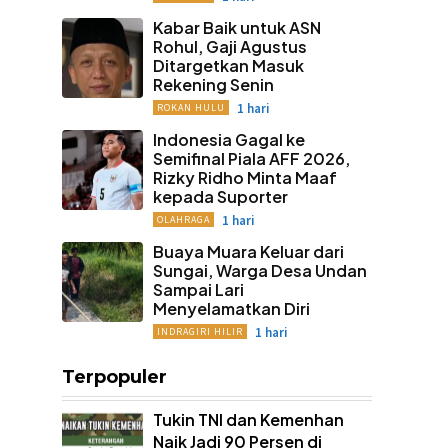
Kabar Baik untuk ASN
Rohul, Gaji Agustus
Ditargetkan Masuk
Rekening Senin
1 hari
ROKAN HULU
Indonesia Gagal ke
Semifinal Piala AFF 2026,
Rizky Ridho Minta Maaf
kepada Suporter
1 hari
OLAHRAGA
Buaya Muara Keluar dari
Sungai, Warga Desa Undan
Sampai Lari
Menyelamatkan Diri
1 hari
INDRAGIRI HILIR
Terpopuler
Tukin TNI dan Kemenhan
Naik Jadi 90 Persen di