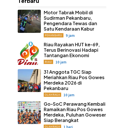
Terbaru
Motor Tabrak Mobil di
Sudirman Pekanbaru,
Pengendara Tewas dan
Satu Kendaraan Kabur
9 jam
PEKANBARU
Riau Rayakan HUT ke-69,
Terus Berinovasi Hadapi
Tantangan Ekonomi
10 jam
RIAU
31 Anggota TGC Siap
Meriahkan Riau Pos Gowes
Merdeka 2026 di
Pekanbaru
10 jam
OLAHRAGA
Go-SoC Perawang Kembali
Ramaikan Riau Pos Gowes
Merdeka, Puluhan Goweser
Siap Berangkat
1 hari
OLAHRAGA