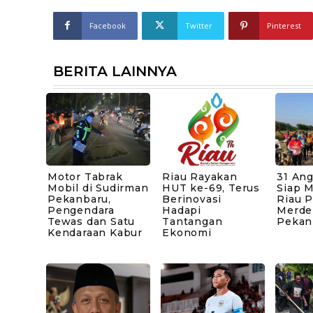
Facebook
Twitter
Pinterest
BERITA LAINNYA
Motor Tabrak
Riau Rayakan
31 An
Mobil di Sudirman
HUT ke-69, Terus
Siap 
Pekanbaru,
Berinovasi
Riau 
Pengendara
Hadapi
Merde
Tewas dan Satu
Tantangan
Pekan
Kendaraan Kabur
Ekonomi