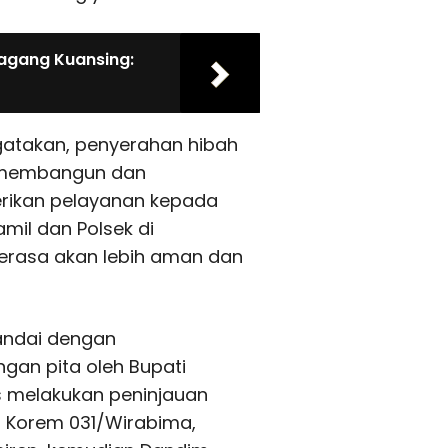
dagang Kuansing:
atakan, penyerahan hibah
m membangun dan
rikan pelayanan kepada
il dan Polsek di
erasa akan lebih aman dan
tandai dengan
an pita oleh Bupati
 melakukan peninjauan
 Korem 031/Wirabima,