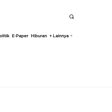
olitik
E-Paper
Hiburan
+ Lainnya