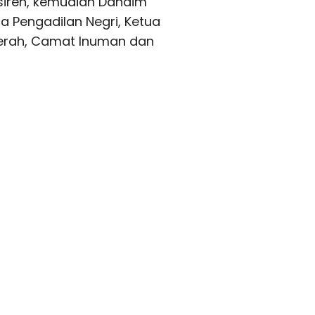
Kasiren, kemudian Dandim
ua Pengadilan Negri, Ketua
erah, Camat Inuman dan