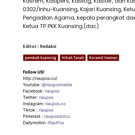
Kasrem, Kasipers, Kasilog, Kasiter, dan 
0302/Inhu-Kuansing, Kajari Kuansing, Ket
Pengadilan Agama, kepala perangkat da
Ketua TP PKK Kuansing.(dac)
Editor :
Redaksi
pemkab kuansing
Hibah Tanah
Koramil Inuman
Follow US!
http://riaupos.co/
Youtube:
@riauposmedia
Facebook:
riaupos
Twitter:
riaupos
Instagram:
riaupos.co
Tiktok :
riaupos
Pinterest :
riauposdotco
Dailymotion :
RiauPos