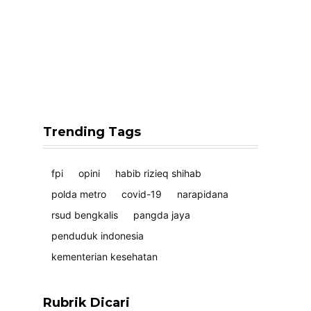
Trending Tags
fpi
opini
habib rizieq shihab
polda metro
covid-19
narapidana
rsud bengkalis
pangda jaya
penduduk indonesia
kementerian kesehatan
Rubrik Dicari