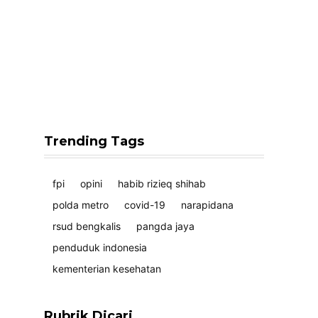
Trending Tags
fpi
opini
habib rizieq shihab
polda metro
covid-19
narapidana
rsud bengkalis
pangda jaya
penduduk indonesia
kementerian kesehatan
Rubrik Dicari