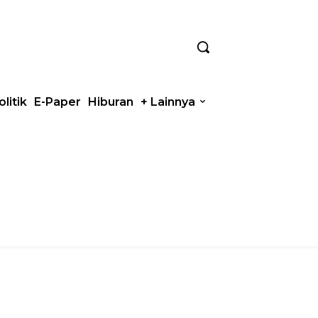
olitik
E-Paper
Hiburan
+ Lainnya