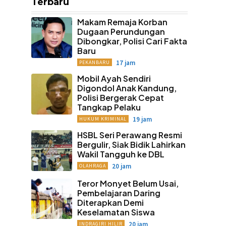
Terbaru
Makam Remaja Korban
Dugaan Perundungan
Dibongkar, Polisi Cari Fakta
Baru
17 jam
PEKANBARU
Mobil Ayah Sendiri
Digondol Anak Kandung,
Polisi Bergerak Cepat
Tangkap Pelaku
19 jam
HUKUM KRIMINAL
HSBL Seri Perawang Resmi
Bergulir, Siak Bidik Lahirkan
Wakil Tangguh ke DBL
20 jam
OLAHRAGA
Teror Monyet Belum Usai,
Pembelajaran Daring
Diterapkan Demi
Keselamatan Siswa
20 jam
INDRAGIRI HILIR