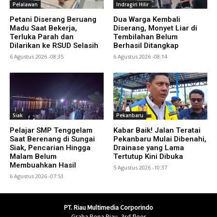
Pelalawan
Indragiri Hilir
Petani Diserang Beruang
Dua Warga Kembali
Madu Saat Bekerja,
Diserang, Monyet Liar di
Terluka Parah dan
Tembilahan Belum
Dilarikan ke RSUD Selasih
Berhasil Ditangkap
6 Agustus 2026 -08:35
6 Agustus 2026 -08:14
Siak
Pekanbaru
Pelajar SMP Tenggelam
Kabar Baik! Jalan Teratai
Saat Berenang di Sungai
Pekanbaru Mulai Dibenahi,
Siak, Pencarian Hingga
Drainase yang Lama
Malam Belum
Tertutup Kini Dibuka
Membuahkan Hasil
5 Agustus 2026 -10:37
6 Agustus 2026 -07:53
PT. Riau Multimedia Corporindo
Graha Pena Riau, 3rd floor