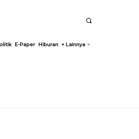
olitik
E-Paper
Hiburan
+ Lainnya