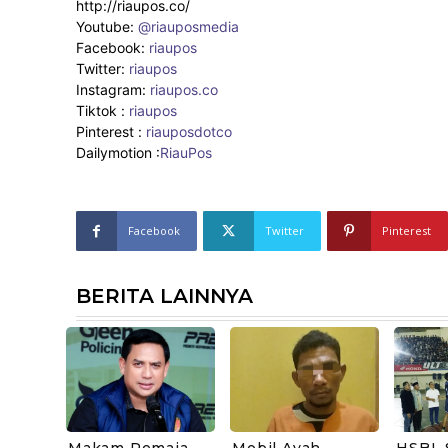
http://riaupos.co/
Youtube:
@riauposmedia
Facebook:
riaupos
Twitter:
riaupos
Instagram:
riaupos.co
Tiktok :
riaupos
Pinterest :
riauposdotco
Dailymotion :
RiauPos
Facebook
Twitter
Pinterest
BERITA LAINNYA
Makam Remaja
Mobil Ayah
HSBL 