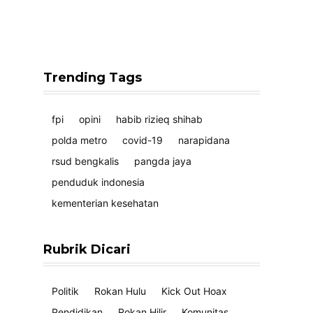
Trending Tags
fpi
opini
habib rizieq shihab
polda metro
covid-19
narapidana
rsud bengkalis
pangda jaya
penduduk indonesia
kementerian kesehatan
Rubrik Dicari
Politik
Rokan Hulu
Kick Out Hoax
Pendidikan
Rokan Hilir
Komunitas