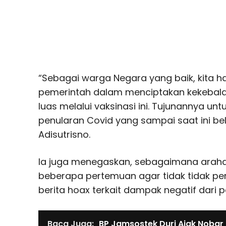
“Sebagai warga Negara yang baik, kita 
pemerintah dalam menciptakan kekebal
luas melalui vaksinasi ini. Tujunannya unt
penularan Covid yang sampai saat ini bel
Adisutrisno.
Ia juga menegaskan, sebagaimana araha
beberapa pertemuan agar tidak tidak pe
berita hoax terkait dampak negatif dari 
Baca Juga:
BP Jamsostek Duri Ajak Nobar