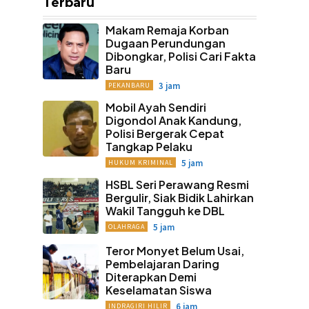
Terbaru
Makam Remaja Korban
Dugaan Perundungan
Dibongkar, Polisi Cari Fakta
Baru
3 jam
PEKANBARU
Mobil Ayah Sendiri
Digondol Anak Kandung,
Polisi Bergerak Cepat
Tangkap Pelaku
5 jam
HUKUM KRIMINAL
HSBL Seri Perawang Resmi
Bergulir, Siak Bidik Lahirkan
Wakil Tangguh ke DBL
5 jam
OLAHRAGA
Teror Monyet Belum Usai,
Pembelajaran Daring
Diterapkan Demi
Keselamatan Siswa
6 jam
INDRAGIRI HILIR