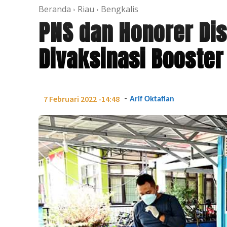
Beranda
Riau
Bengkalis
PNS dan Honorer Dis
Divaksinasi Booster
-
7 Februari 2022 -14:48
Arif Oktafian