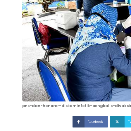
pns-dan-honorer-diskominfotik-bengkalis-divaksi
Facebook
T