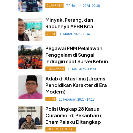
7 Februari 2024 -22:40
OLAHRAGA
Minyak, Perang, dan
Rapuhnya APBN Kita
30 Maret 2026 -11:47
OPINI
Pegawai PNM Pelalawan
Tenggelam di Sungai
Indragiri saat Survei Kebun
19 Mei 2026 -11:28
PELALAWAN
Adab di Atas Ilmu (Urgensi
Pendidikan Karakter di Era
Modern)
10 Februari 2026 -14:13
OPINI
Polisi Ungkap 28 Kasus
Curanmor di Pekanbaru,
Enam Pelaku Ditangkap
HUKUM KRIMINAL