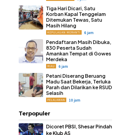
Tiga Hari Dicari, Satu
Korban Kapal Tenggelam
Ditemukan Tewas, Satu
Masih Hilang
6 jam
KEPULAUAN MERANTI
Pendaftaran Masih Dibuka,
830 Peserta Sudah
Amankan Tempat di Gowes
Merdeka
6 jam
RIAU
Petani Diserang Beruang
Madu Saat Bekerja, Terluka
Parah dan Dilarikan ke RSUD
Selasih
10 jam
PELALAWAN
Terpopuler
Dicoret PBSI, Shesar Pindah
ke Klub AS