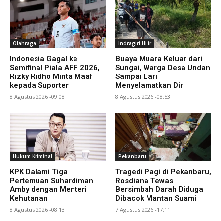
Olahraga
Indragiri Hilir
Indonesia Gagal ke
Buaya Muara Keluar dari
Semifinal Piala AFF 2026,
Sungai, Warga Desa Undan
Rizky Ridho Minta Maaf
Sampai Lari
kepada Suporter
Menyelamatkan Diri
8 Agustus 2026 -09:08
8 Agustus 2026 -08:53
Hukum Kriminal
Pekanbaru
KPK Dalami Tiga
Tragedi Pagi di Pekanbaru,
Pertemuan Suhardiman
Rosdiana Tewas
Amby dengan Menteri
Bersimbah Darah Diduga
Kehutanan
Dibacok Mantan Suami
8 Agustus 2026 -08:13
7 Agustus 2026 -17:11