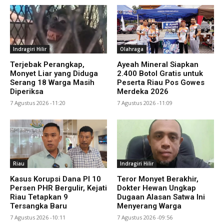
Indragiri Hilir
Olahraga
Terjebak Perangkap,
Ayeah Mineral Siapkan
Monyet Liar yang Diduga
2.400 Botol Gratis untuk
Serang 18 Warga Masih
Peserta Riau Pos Gowes
Diperiksa
Merdeka 2026
7 Agustus 2026 -11:20
7 Agustus 2026 -11:09
Riau
Indragiri Hilir
Kasus Korupsi Dana PI 10
Teror Monyet Berakhir,
Persen PHR Bergulir, Kejati
Dokter Hewan Ungkap
Riau Tetapkan 9
Dugaan Alasan Satwa Ini
Tersangka Baru
Menyerang Warga
7 Agustus 2026 -10:11
7 Agustus 2026 -09:56