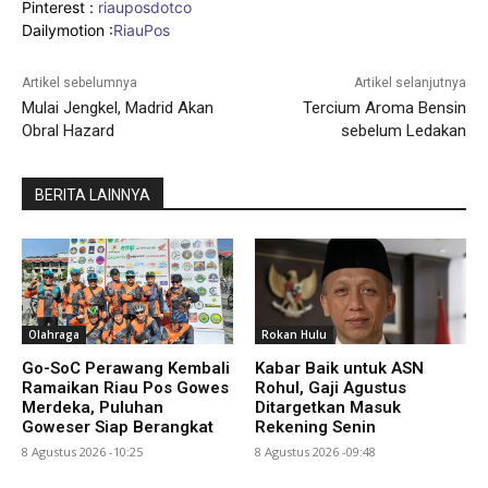
Pinterest :
riauposdotco
Dailymotion :
RiauPos
Artikel sebelumnya
Artikel selanjutnya
Mulai Jengkel, Madrid Akan
Tercium Aroma Bensin
Obral Hazard
sebelum Ledakan
BERITA LAINNYA
Olahraga
Rokan Hulu
Go-SoC Perawang Kembali
Kabar Baik untuk ASN
Ramaikan Riau Pos Gowes
Rohul, Gaji Agustus
Merdeka, Puluhan
Ditargetkan Masuk
Goweser Siap Berangkat
Rekening Senin
8 Agustus 2026 -10:25
8 Agustus 2026 -09:48