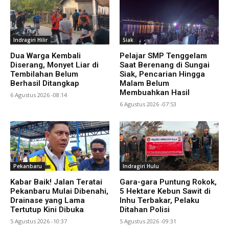
Indragiri Hilir
Siak
Dua Warga Kembali
Pelajar SMP Tenggelam
Diserang, Monyet Liar di
Saat Berenang di Sungai
Tembilahan Belum
Siak, Pencarian Hingga
Berhasil Ditangkap
Malam Belum
Membuahkan Hasil
6 Agustus 2026 -08:14
6 Agustus 2026 -07:53
Pekanbaru
Indragiri Hulu
Kabar Baik! Jalan Teratai
Gara-gara Puntung Rokok,
Pekanbaru Mulai Dibenahi,
5 Hektare Kebun Sawit di
Drainase yang Lama
Inhu Terbakar, Pelaku
Tertutup Kini Dibuka
Ditahan Polisi
5 Agustus 2026 -10:37
5 Agustus 2026 -09:31