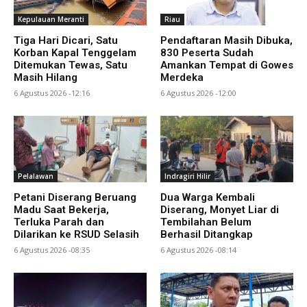
Kepulauan Meranti
Riau
Tiga Hari Dicari, Satu
Pendaftaran Masih Dibuka,
Korban Kapal Tenggelam
830 Peserta Sudah
Ditemukan Tewas, Satu
Amankan Tempat di Gowes
Masih Hilang
Merdeka
6 Agustus 2026 -12:16
6 Agustus 2026 -12:00
Pelalawan
Indragiri Hilir
Petani Diserang Beruang
Dua Warga Kembali
Madu Saat Bekerja,
Diserang, Monyet Liar di
Terluka Parah dan
Tembilahan Belum
Dilarikan ke RSUD Selasih
Berhasil Ditangkap
6 Agustus 2026 -08:35
6 Agustus 2026 -08:14