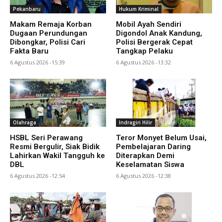
Pekanbaru
Hukum Kriminal
Makam Remaja Korban
Mobil Ayah Sendiri
Dugaan Perundungan
Digondol Anak Kandung,
Dibongkar, Polisi Cari
Polisi Bergerak Cepat
Fakta Baru
Tangkap Pelaku
6 Agustus 2026 -15:39
6 Agustus 2026 -13:32
Olahraga
Indragiri Hilir
HSBL Seri Perawang
Teror Monyet Belum Usai,
Resmi Bergulir, Siak Bidik
Pembelajaran Daring
Lahirkan Wakil Tangguh ke
Diterapkan Demi
DBL
Keselamatan Siswa
6 Agustus 2026 -12:54
6 Agustus 2026 -12:38