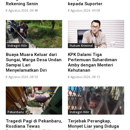
Rekening Senin
kepada Suporter
8 Agustus 2026 -09:48
8 Agustus 2026 -09:08
Indragiri Hilir
Hukum Kriminal
Buaya Muara Keluar dari
KPK Dalami Tiga
Sungai, Warga Desa Undan
Pertemuan Suhardiman
Sampai Lari
Amby dengan Menteri
Menyelamatkan Diri
Kehutanan
8 Agustus 2026 -08:53
8 Agustus 2026 -08:13
Pekanbaru
Indragiri Hilir
Tragedi Pagi di Pekanbaru,
Terjebak Perangkap,
Rosdiana Tewas
Monyet Liar yang Diduga