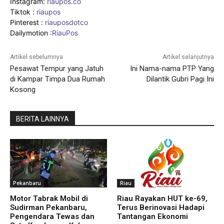
Instagram:
riaupos.co
Tiktok :
riaupos
Pinterest :
riauposdotco
Dailymotion :
RiauPos
Artikel sebelumnya
Artikel selanjutnya
Pesawat Tempur yang Jatuh
Ini Nama-nama PTP Yang
di Kampar Timpa Dua Rumah
Dilantik Gubri Pagi Ini
Kosong
BERITA LAINNYA
Pekanbaru
Riau
Motor Tabrak Mobil di
Riau Rayakan HUT ke-69,
Sudirman Pekanbaru,
Terus Berinovasi Hadapi
Pengendara Tewas dan
Tantangan Ekonomi