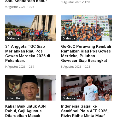
Satu Kendaraan Kabur
9 Agustus 2026 -11:10
9 Agustus 2026 -12:03
Olahraga
Olahraga
31 Anggota TGC Siap
Go-SoC Perawang Kembali
Meriahkan Riau Pos
Ramaikan Riau Pos Gowes
Gowes Merdeka 2026 di
Merdeka, Puluhan
Pekanbaru
Goweser Siap Berangkat
9 Agustus 2026 -10:39
8 Agustus 2026 -10:25
Rokan Hulu
Olahraga
Kabar Baik untuk ASN
Indonesia Gagal ke
Rohul, Gaji Agustus
Semifinal Piala AFF 2026,
Ditargetkan Masuk
Rizky Ridho Minta Maaf