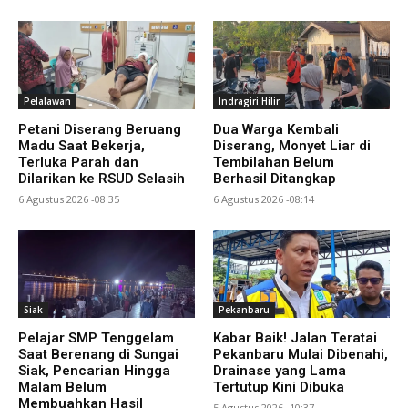
Pelalawan
Indragiri Hilir
Petani Diserang Beruang
Dua Warga Kembali
Madu Saat Bekerja,
Diserang, Monyet Liar di
Terluka Parah dan
Tembilahan Belum
Dilarikan ke RSUD Selasih
Berhasil Ditangkap
6 Agustus 2026 -08:35
6 Agustus 2026 -08:14
Siak
Pekanbaru
Pelajar SMP Tenggelam
Kabar Baik! Jalan Teratai
Saat Berenang di Sungai
Pekanbaru Mulai Dibenahi,
Siak, Pencarian Hingga
Drainase yang Lama
Malam Belum
Tertutup Kini Dibuka
Membuahkan Hasil
5 Agustus 2026 -10:37