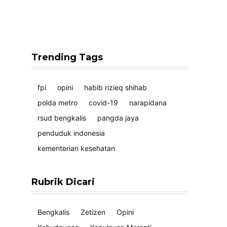
Trending Tags
fpi
opini
habib rizieq shihab
polda metro
covid-19
narapidana
rsud bengkalis
pangda jaya
penduduk indonesia
kementerian kesehatan
Rubrik Dicari
Bengkalis
Zetizen
Opini