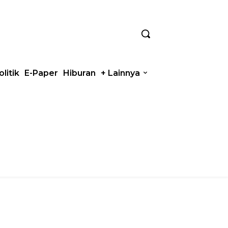
olitik
E-Paper
Hiburan
+ Lainnya