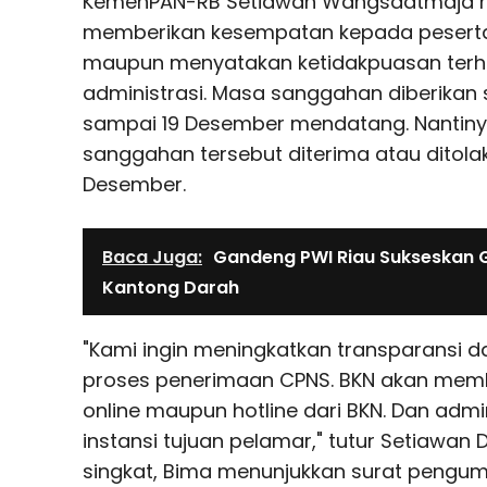
KemenPAN-RB Setiawan Wangsaatmaja m
memberikan kesempatan kepada peserta 
maupun menyatakan ketidakpuasan terha
administrasi. Masa sanggahan diberikan se
sampai 19 Desember mendatang. Nantiny
sanggahan tersebut diterima atau ditol
Desember.
Baca Juga:
Gandeng PWI Riau Sukseskan 
Kantong Darah
"Kami ingin meningkatkan transparansi d
proses penerimaan CPNS. BKN akan me
online maupun hotline dari BKN. Dan admin
instansi tujuan pelamar," tutur Setiawa
singkat, Bima menunjukkan surat peng