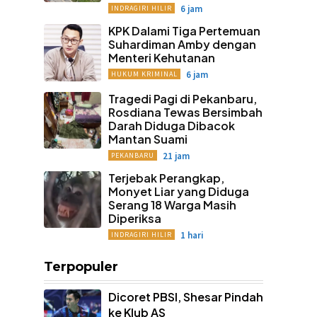
6 jam
INDRAGIRI HILIR
KPK Dalami Tiga Pertemuan
Suhardiman Amby dengan
Menteri Kehutanan
6 jam
HUKUM KRIMINAL
Tragedi Pagi di Pekanbaru,
Rosdiana Tewas Bersimbah
Darah Diduga Dibacok
Mantan Suami
21 jam
PEKANBARU
Terjebak Perangkap,
Monyet Liar yang Diduga
Serang 18 Warga Masih
Diperiksa
1 hari
INDRAGIRI HILIR
Terpopuler
Dicoret PBSI, Shesar Pindah
ke Klub AS