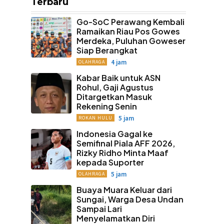
Terbaru
Go-SoC Perawang Kembali
Ramaikan Riau Pos Gowes
Merdeka, Puluhan Goweser
Siap Berangkat
4 jam
OLAHRAGA
Kabar Baik untuk ASN
Rohul, Gaji Agustus
Ditargetkan Masuk
Rekening Senin
5 jam
ROKAN HULU
Indonesia Gagal ke
Semifinal Piala AFF 2026,
Rizky Ridho Minta Maaf
kepada Suporter
5 jam
OLAHRAGA
Buaya Muara Keluar dari
Sungai, Warga Desa Undan
Sampai Lari
Menyelamatkan Diri