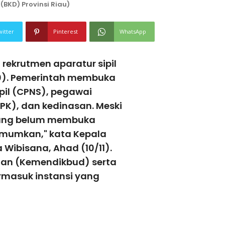
KD) Provinsi Riau)
witter
Pinterest
WhatsApp
ekrutmen aparatur sipil
/10). Pemerintah membuka
ipil (CPNS), pegawai
PK), dan kedinasan. Meski
 yang belum membuka
iumumkan," kata Kepala
Wibisana, Ahad (10/11).
an (Kemendikbud) serta
masuk instansi yang