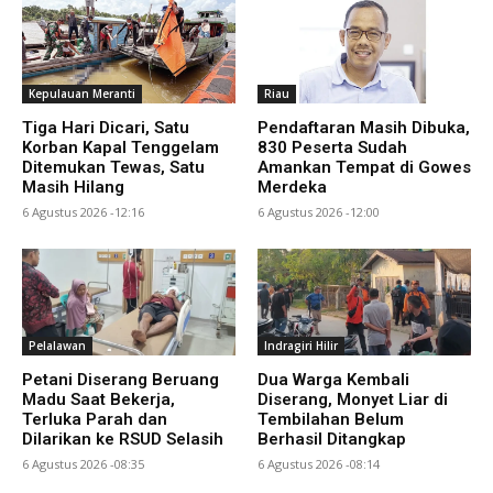
Kepulauan Meranti
Riau
Tiga Hari Dicari, Satu
Pendaftaran Masih Dibuka,
Korban Kapal Tenggelam
830 Peserta Sudah
Ditemukan Tewas, Satu
Amankan Tempat di Gowes
Masih Hilang
Merdeka
6 Agustus 2026 -12:16
6 Agustus 2026 -12:00
Pelalawan
Indragiri Hilir
Petani Diserang Beruang
Dua Warga Kembali
Madu Saat Bekerja,
Diserang, Monyet Liar di
Terluka Parah dan
Tembilahan Belum
Dilarikan ke RSUD Selasih
Berhasil Ditangkap
6 Agustus 2026 -08:35
6 Agustus 2026 -08:14