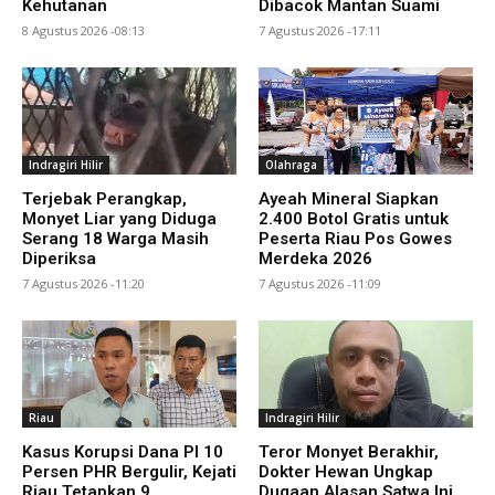
Kehutanan
Dibacok Mantan Suami
8 Agustus 2026 -08:13
7 Agustus 2026 -17:11
Indragiri Hilir
Olahraga
Terjebak Perangkap,
Ayeah Mineral Siapkan
Monyet Liar yang Diduga
2.400 Botol Gratis untuk
Serang 18 Warga Masih
Peserta Riau Pos Gowes
Diperiksa
Merdeka 2026
7 Agustus 2026 -11:20
7 Agustus 2026 -11:09
Riau
Indragiri Hilir
Kasus Korupsi Dana PI 10
Teror Monyet Berakhir,
Persen PHR Bergulir, Kejati
Dokter Hewan Ungkap
Riau Tetapkan 9
Dugaan Alasan Satwa Ini