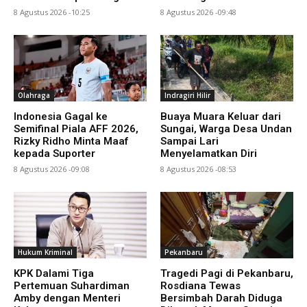
8 Agustus 2026 -10:25
8 Agustus 2026 -09:48
Olahraga
Indragiri Hilir
Indonesia Gagal ke
Buaya Muara Keluar dari
Semifinal Piala AFF 2026,
Sungai, Warga Desa Undan
Rizky Ridho Minta Maaf
Sampai Lari
kepada Suporter
Menyelamatkan Diri
8 Agustus 2026 -09:08
8 Agustus 2026 -08:53
Hukum Kriminal
Pekanbaru
KPK Dalami Tiga
Tragedi Pagi di Pekanbaru,
Pertemuan Suhardiman
Rosdiana Tewas
Amby dengan Menteri
Bersimbah Darah Diduga