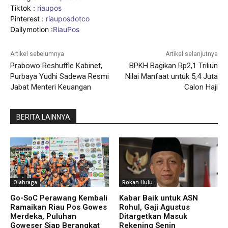
Tiktok :
riaupos
Pinterest :
riauposdotco
Dailymotion :
RiauPos
Artikel sebelumnya
Artikel selanjutnya
Prabowo Reshuffle Kabinet,
BPKH Bagikan Rp2,1 Triliun
Purbaya Yudhi Sadewa Resmi
Nilai Manfaat untuk 5,4 Juta
Jabat Menteri Keuangan
Calon Haji
BERITA LAINNYA
Olahraga
Rokan Hulu
Go-SoC Perawang Kembali
Kabar Baik untuk ASN
Ramaikan Riau Pos Gowes
Rohul, Gaji Agustus
Merdeka, Puluhan
Ditargetkan Masuk
Goweser Siap Berangkat
Rekening Senin