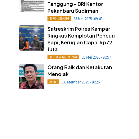
Tanggung – BRI Kantor
Pekanbaru Sudirman
23 Mei 2025 -09:48
INFO LELANG
Satreskrim Polres Kampar
Ringkus Komplotan Pencuri
Sapi, Kerugian Capai Rp72
Juta
28 Mei 2026 -20:57
HUKUM KRIMINAL
Orang Baik dan Ketakutan
Menolak
8 Desember 2025 -16:26
OPINI