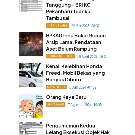
Tanggung – BRI KC
Pekanbaru Tuanku
Tambusai
22 Mei 2025 -08:32
INFO LELANG
BPKAD Inhu Bakar Ribuan
Arsip Lama, Pendataan
Aset Belum Rampung
19 April 2025 -16:15
INDRAGIRI HULU
Kenali Kelebihan Honda
Freed, Mobil Bekas yang
Banyak Diburu
5 Juli 2024 -07:32
GAYA HIDUP
Orang Kaya Baru
7 Agustus 2024 -10:35
ALAMAAAK!
Pengumuman Kedua
Lelang Eksekusi Objek Hak