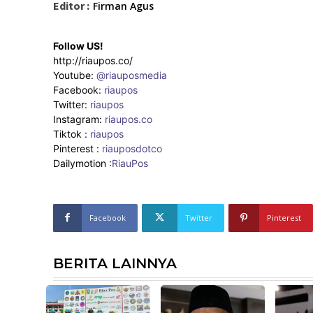
Editor :
Firman Agus
Follow US!
http://riaupos.co/
Youtube:
@riauposmedia
Facebook:
riaupos
Twitter:
riaupos
Instagram:
riaupos.co
Tiktok :
riaupos
Pinterest :
riauposdotco
Dailymotion :
RiauPos
Facebook
Twitter
Pinterest
BERITA LAINNYA