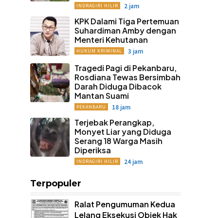
2 jam
INDRAGIRI HILIR
KPK Dalami Tiga Pertemuan
Suhardiman Amby dengan
Menteri Kehutanan
3 jam
HUKUM KRIMINAL
Tragedi Pagi di Pekanbaru,
Rosdiana Tewas Bersimbah
Darah Diduga Dibacok
Mantan Suami
18 jam
PEKANBARU
Terjebak Perangkap,
Monyet Liar yang Diduga
Serang 18 Warga Masih
Diperiksa
24 jam
INDRAGIRI HILIR
Terpopuler
Ralat Pengumuman Kedua
Lelang Eksekusi Objek Hak