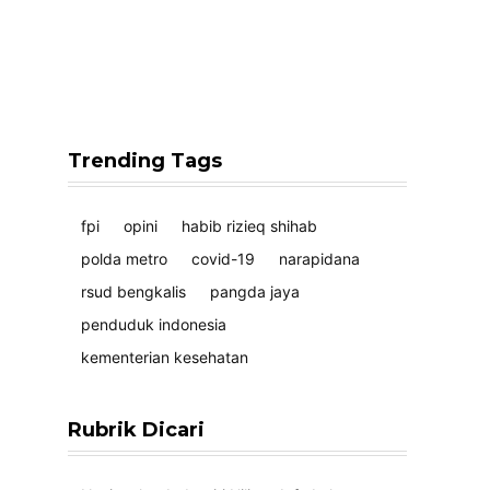
Trending Tags
fpi
opini
habib rizieq shihab
polda metro
covid-19
narapidana
rsud bengkalis
pangda jaya
penduduk indonesia
kementerian kesehatan
Rubrik Dicari