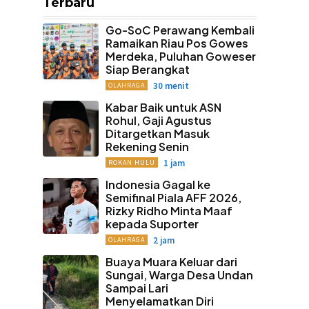
Terbaru
Go-SoC Perawang Kembali
Ramaikan Riau Pos Gowes
Merdeka, Puluhan Goweser
Siap Berangkat
30 menit
OLAHRAGA
Kabar Baik untuk ASN
Rohul, Gaji Agustus
Ditargetkan Masuk
Rekening Senin
1 jam
ROKAN HULU
Indonesia Gagal ke
Semifinal Piala AFF 2026,
Rizky Ridho Minta Maaf
kepada Suporter
2 jam
OLAHRAGA
Buaya Muara Keluar dari
Sungai, Warga Desa Undan
Sampai Lari
Menyelamatkan Diri