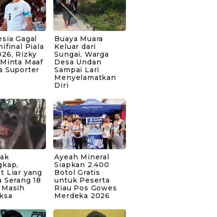
sia Gagal
Buaya Muara
ifinal Piala
Keluar dari
26, Rizky
Sungai, Warga
 Minta Maaf
Desa Undan
a Suporter
Sampai Lari
Menyelamatkan
Diri
bak
Ayeah Mineral
gkap,
Siapkan 2.400
t Liar yang
Botol Gratis
 Serang 18
untuk Peserta
 Masih
Riau Pos Gowes
ksa
Merdeka 2026