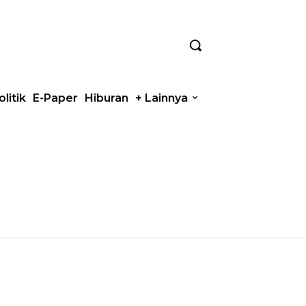
olitik
E-Paper
Hiburan
+ Lainnya