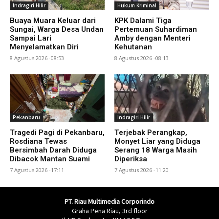
Indragiri Hilir
Hukum Kriminal
Buaya Muara Keluar dari
KPK Dalami Tiga
Sungai, Warga Desa Undan
Pertemuan Suhardiman
Sampai Lari
Amby dengan Menteri
Menyelamatkan Diri
Kehutanan
8 Agustus 2026 -08:53
8 Agustus 2026 -08:13
Pekanbaru
Indragiri Hilir
Tragedi Pagi di Pekanbaru,
Terjebak Perangkap,
Rosdiana Tewas
Monyet Liar yang Diduga
Bersimbah Darah Diduga
Serang 18 Warga Masih
Dibacok Mantan Suami
Diperiksa
7 Agustus 2026 -17:11
7 Agustus 2026 -11:20
PT. Riau Multimedia Corporindo
Graha Pena Riau, 3rd floor