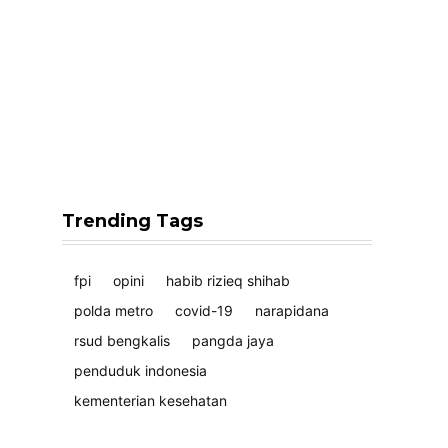
Trending Tags
fpi
opini
habib rizieq shihab
polda metro
covid-19
narapidana
rsud bengkalis
pangda jaya
penduduk indonesia
kementerian kesehatan