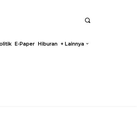
olitik
E-Paper
Hiburan
+ Lainnya