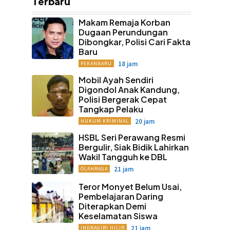
Terbaru
Makam Remaja Korban
Dugaan Perundungan
Dibongkar, Polisi Cari Fakta
Baru
18 jam
PEKANBARU
Mobil Ayah Sendiri
Digondol Anak Kandung,
Polisi Bergerak Cepat
Tangkap Pelaku
20 jam
HUKUM KRIMINAL
HSBL Seri Perawang Resmi
Bergulir, Siak Bidik Lahirkan
Wakil Tangguh ke DBL
21 jam
OLAHRAGA
Teror Monyet Belum Usai,
Pembelajaran Daring
Diterapkan Demi
Keselamatan Siswa
21 jam
INDRAGIRI HILIR