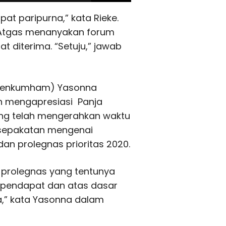
at paripurna,” kata Rieke.
i Atgas menanyakan forum
 diterima. “Setuju,” jawab
(Menkumham) Yasonna
 mengapresiasi Panja
yang telah mengerahkan waktu
sepakatan mengenai
n prolegnas prioritas 2020.
a prolegnas yang tentunya
 pendapat dan atas dasar
a,” kata Yasonna dalam