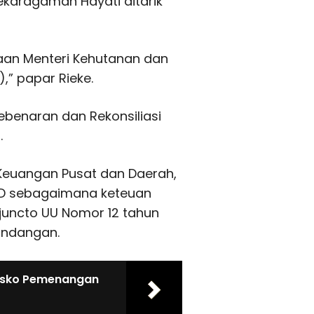
anekaragaman Hayati ditarik
taan Menteri Kehutanan dan
),” papar Rieke.
benaran dan Rekonsiliasi
.
euangan Pusat dan Daerah,
PD sebagaimana keteuan
juncto UU Nomor 12 tahun
undangan.
Posko Pemenangan