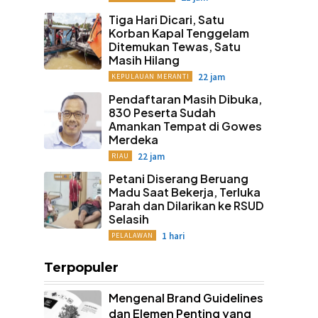
Tiga Hari Dicari, Satu
Korban Kapal Tenggelam
Ditemukan Tewas, Satu
Masih Hilang
22 jam
KEPULAUAN MERANTI
Pendaftaran Masih Dibuka,
830 Peserta Sudah
Amankan Tempat di Gowes
Merdeka
22 jam
RIAU
Petani Diserang Beruang
Madu Saat Bekerja, Terluka
Parah dan Dilarikan ke RSUD
Selasih
1 hari
PELALAWAN
Terpopuler
Mengenal Brand Guidelines
dan Elemen Penting yang