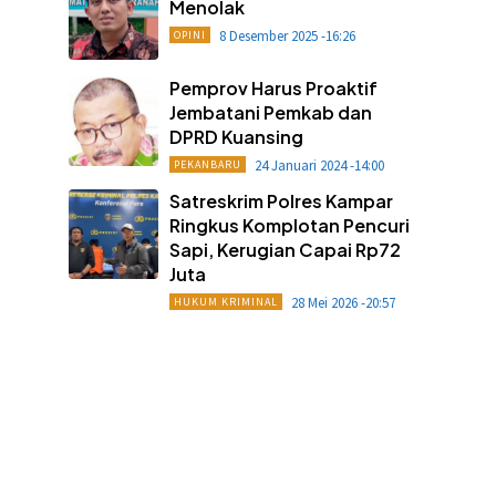
Menolak
8 Desember 2025 -16:26
OPINI
Pemprov Harus Proaktif
Jembatani Pemkab dan
DPRD Kuansing
24 Januari 2024 -14:00
PEKANBARU
Satreskrim Polres Kampar
Ringkus Komplotan Pencuri
Sapi, Kerugian Capai Rp72
Juta
28 Mei 2026 -20:57
HUKUM KRIMINAL