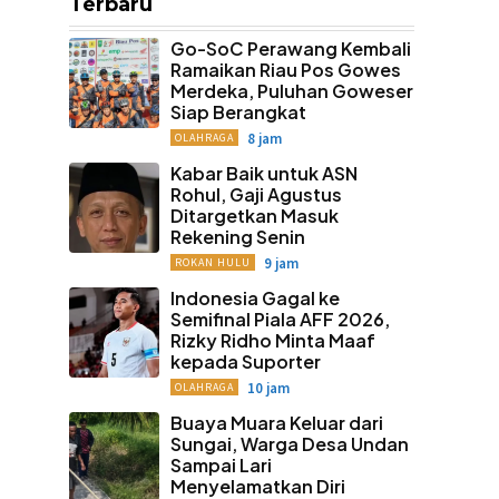
Terbaru
Go-SoC Perawang Kembali
Ramaikan Riau Pos Gowes
Merdeka, Puluhan Goweser
Siap Berangkat
8 jam
OLAHRAGA
Kabar Baik untuk ASN
Rohul, Gaji Agustus
Ditargetkan Masuk
Rekening Senin
9 jam
ROKAN HULU
Indonesia Gagal ke
Semifinal Piala AFF 2026,
Rizky Ridho Minta Maaf
kepada Suporter
10 jam
OLAHRAGA
Buaya Muara Keluar dari
Sungai, Warga Desa Undan
Sampai Lari
Menyelamatkan Diri