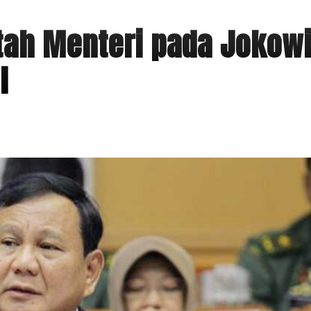
atah Menteri pada Jokow
l