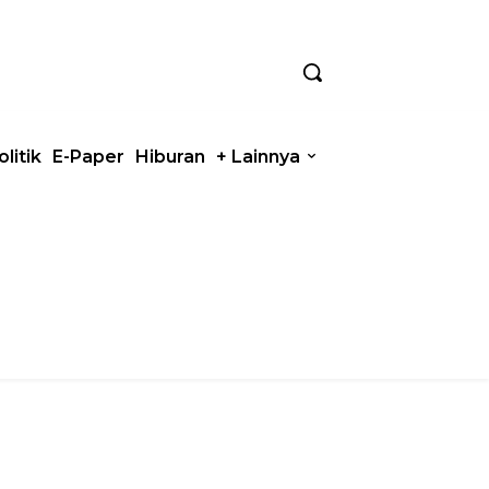
olitik
E-Paper
Hiburan
+ Lainnya