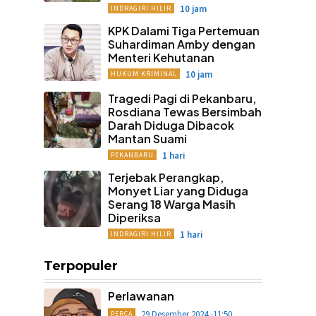
10 jam
INDRAGIRI HILIR
KPK Dalami Tiga Pertemuan
Suhardiman Amby dengan
Menteri Kehutanan
10 jam
HUKUM KRIMINAL
Tragedi Pagi di Pekanbaru,
Rosdiana Tewas Bersimbah
Darah Diduga Dibacok
Mantan Suami
1 hari
PEKANBARU
Terjebak Perangkap,
Monyet Liar yang Diduga
Serang 18 Warga Masih
Diperiksa
1 hari
INDRAGIRI HILIR
Terpopuler
Perlawanan
29 Desember 2024 -11:50
PERCA