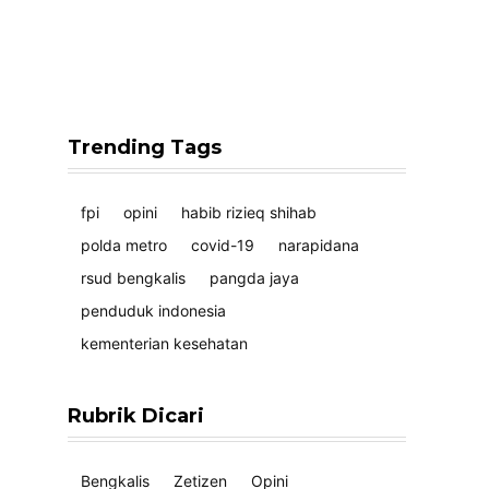
Trending Tags
fpi
opini
habib rizieq shihab
polda metro
covid-19
narapidana
rsud bengkalis
pangda jaya
penduduk indonesia
kementerian kesehatan
Rubrik Dicari
Bengkalis
Zetizen
Opini