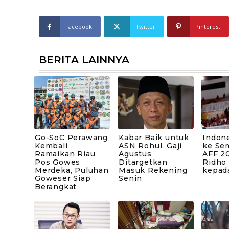
Facebook
Twitter
Pinterest
BERITA LAINNYA
Go-SoC Perawang
Kabar Baik untuk
Indone
Kembali
ASN Rohul, Gaji
ke Sem
Ramaikan Riau
Agustus
AFF 20
Pos Gowes
Ditargetkan
Ridho
Merdeka, Puluhan
Masuk Rekening
kepad
Goweser Siap
Senin
Berangkat