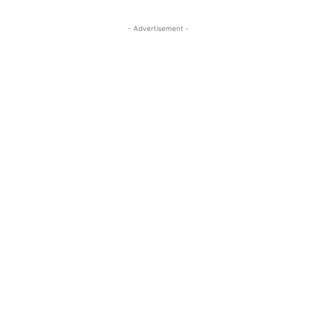
- Advertisement -