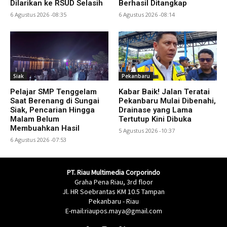
Dilarikan ke RSUD Selasih
Berhasil Ditangkap
6 Agustus 2026 -08:35
6 Agustus 2026 -08:14
Siak
Pekanbaru
Pelajar SMP Tenggelam
Kabar Baik! Jalan Teratai
Saat Berenang di Sungai
Pekanbaru Mulai Dibenahi,
Siak, Pencarian Hingga
Drainase yang Lama
Malam Belum
Tertutup Kini Dibuka
Membuahkan Hasil
5 Agustus 2026 -10:37
6 Agustus 2026 -07:53
PT. Riau Multimedia Corporindo
Graha Pena Riau, 3rd floor
Jl. HR Soebrantas KM 10.5 Tampan
Pekanbaru - Riau
E-mail:riaupos.maya@gmail.com