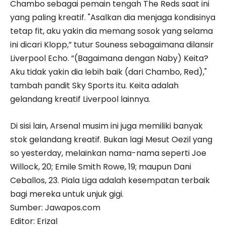
Chambo sebagai pemain tengah The Reds saat ini
yang paling kreatif. "Asalkan dia menjaga kondisinya
tetap fit, aku yakin dia memang sosok yang selama
ini dicari Klopp,” tutur Souness sebagaimana dilansir
Liverpool Echo. ”(Bagaimana dengan Naby) Keita?
Aku tidak yakin dia lebih baik (dari Chambo, Red),"
tambah pandit Sky Sports itu. Keita adalah
gelandang kreatif Liverpool lainnya.
Di sisi lain, Arsenal musim ini juga memiliki banyak
stok gelandang kreatif. Bukan lagi Mesut Oezil yang
so yesterday, melainkan nama-nama seperti Joe
Willock, 20; Emile Smith Rowe, 19; maupun Dani
Ceballos, 23. Piala Liga adalah kesempatan terbaik
bagi mereka untuk unjuk gigi.
Sumber: Jawapos.com
Editor: Erizal