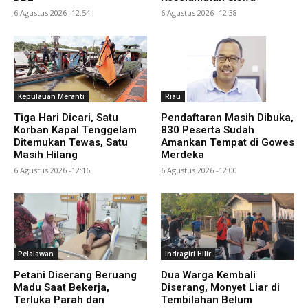
6 Agustus 2026 -12:54
6 Agustus 2026 -12:38
Kepulauan Meranti
Riau
Tiga Hari Dicari, Satu
Pendaftaran Masih Dibuka,
Korban Kapal Tenggelam
830 Peserta Sudah
Ditemukan Tewas, Satu
Amankan Tempat di Gowes
Masih Hilang
Merdeka
6 Agustus 2026 -12:16
6 Agustus 2026 -12:00
Pelalawan
Indragiri Hilir
Petani Diserang Beruang
Dua Warga Kembali
Madu Saat Bekerja,
Diserang, Monyet Liar di
Terluka Parah dan
Tembilahan Belum