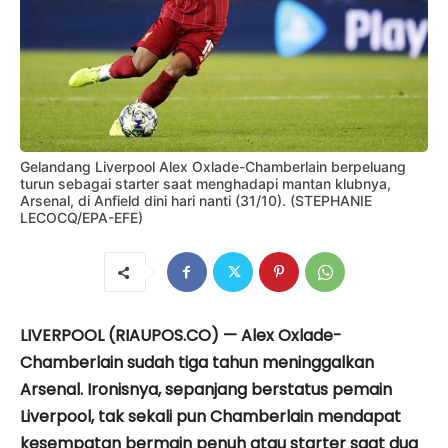
Gelandang Liverpool Alex Oxlade-Chamberlain berpeluang
turun sebagai starter saat menghadapi mantan klubnya,
Arsenal, di Anfield dini hari nanti (31/10). (STEPHANIE
LECOCQ/EPA-EFE)
LIVERPOOL (RIAUPOS.CO) — Alex Oxlade-
Chamberlain sudah tiga tahun meninggalkan
Arsenal. Ironisnya, sepanjang berstatus pemain
Liverpool, tak sekali pun Chamberlain mendapat
kesempatan bermain penuh atau starter saat dua