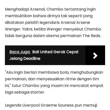
Menghadapi Arsenal, Chambo tertantang ingin
membuktikan bahwa dirinya tak seperti yang
dikatakan pelatih legendaris Arsenal Arsene
Wenger. Yakni, ketika Wenger menyebut Chambo
tidak berguna dalam skema permainan The Reds.
Baca Juga:
Bali United Gerak Cepat
Jelang Deadline
"Aku ingin berlari membawa bola, menghubungkan
permainan, dan menyesuaikan ritme dengan tim
ini," tutur Chambo yang musim ini mencatat empat
laga sebagai starter.
Legenda Liverpool Graeme Souness pun memuji