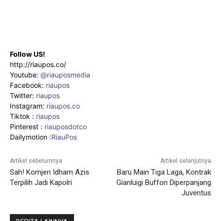
Follow US!
http://riaupos.co/
Youtube:
@riauposmedia
Facebook:
riaupos
Twitter:
riaupos
Instagram:
riaupos.co
Tiktok :
riaupos
Pinterest :
riauposdotco
Dailymotion :
RiauPos
Artikel sebelumnya
Artikel selanjutnya
Sah! Komjen Idham Azis
Baru Main Tiga Laga, Kontrak
Terpilih Jadi Kapolri
Gianluigi Buffon Diperpanjang
Juventus