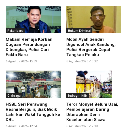
Pekanbaru
Hukum Kriminal
Makam Remaja Korban
Mobil Ayah Sendiri
Dugaan Perundungan
Digondol Anak Kandung,
Dibongkar, Polisi Cari
Polisi Bergerak Cepat
Fakta Baru
Tangkap Pelaku
6 Agustus 2026 -15:39
6 Agustus 2026 -13:32
Olahraga
Indragiri Hilir
HSBL Seri Perawang
Teror Monyet Belum Usai,
Resmi Bergulir, Siak Bidik
Pembelajaran Daring
Lahirkan Wakil Tangguh ke
Diterapkan Demi
DBL
Keselamatan Siswa
6 Agustus 2026 -12:54
6 Agustus 2026 -12:38