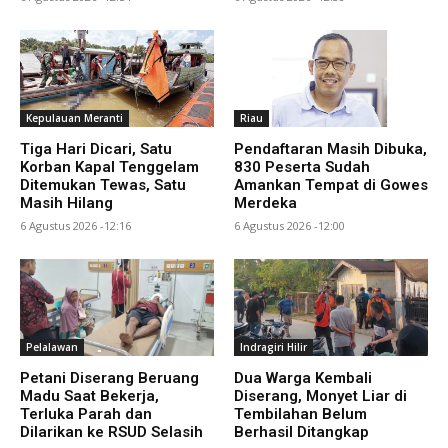
Kepulauan Meranti
Riau
Tiga Hari Dicari, Satu
Pendaftaran Masih Dibuka,
Korban Kapal Tenggelam
830 Peserta Sudah
Ditemukan Tewas, Satu
Amankan Tempat di Gowes
Masih Hilang
Merdeka
6 Agustus 2026 -12:16
6 Agustus 2026 -12:00
Pelalawan
Indragiri Hilir
Petani Diserang Beruang
Dua Warga Kembali
Madu Saat Bekerja,
Diserang, Monyet Liar di
Terluka Parah dan
Tembilahan Belum
Dilarikan ke RSUD Selasih
Berhasil Ditangkap