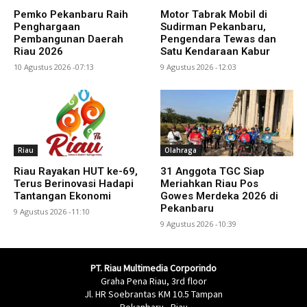
Pemko Pekanbaru Raih
Motor Tabrak Mobil di
Penghargaan
Sudirman Pekanbaru,
Pembangunan Daerah
Pengendara Tewas dan
Riau 2026
Satu Kendaraan Kabur
10 Agustus 2026 -07:13
9 Agustus 2026 -12:03
Riau
Olahraga
Riau Rayakan HUT ke-69,
31 Anggota TGC Siap
Terus Berinovasi Hadapi
Meriahkan Riau Pos
Tantangan Ekonomi
Gowes Merdeka 2026 di
Pekanbaru
9 Agustus 2026 -11:10
9 Agustus 2026 -10:39
PT. Riau Multimedia Corporindo
Graha Pena Riau, 3rd floor
Jl. HR Soebrantas KM 10.5 Tampan
Pekanbaru - Riau