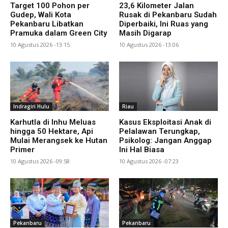
Target 100 Pohon per
23,6 Kilometer Jalan
Gudep, Wali Kota
Rusak di Pekanbaru Sudah
Pekanbaru Libatkan
Diperbaiki, Ini Ruas yang
Pramuka dalam Green City
Masih Digarap
10 Agustus 2026 -13:15
10 Agustus 2026 -13:06
Indragiri Hulu
Riau
Karhutla di Inhu Meluas
Kasus Eksploitasi Anak di
hingga 50 Hektare, Api
Pelalawan Terungkap,
Mulai Merangsek ke Hutan
Psikolog: Jangan Anggap
Primer
Ini Hal Biasa
10 Agustus 2026 -09:58
10 Agustus 2026 -07:23
Pekanbaru
Pekanbaru