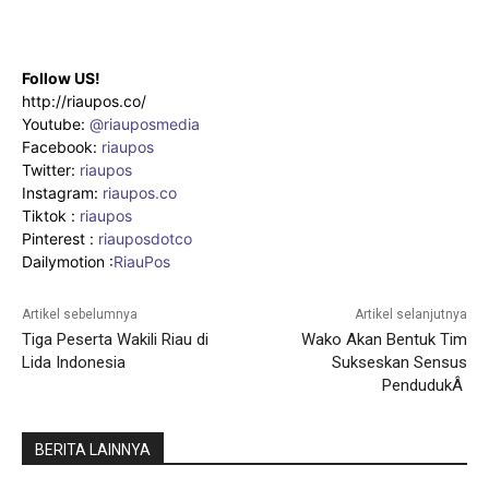
Follow US!
http://riaupos.co/
Youtube:
@riauposmedia
Facebook:
riaupos
Twitter:
riaupos
Instagram:
riaupos.co
Tiktok :
riaupos
Pinterest :
riauposdotco
Dailymotion :
RiauPos
Artikel sebelumnya
Artikel selanjutnya
Tiga Peserta Wakili Riau di
Wako Akan Bentuk Tim
Lida Indonesia
Sukseskan Sensus
PendudukÂ
BERITA LAINNYA