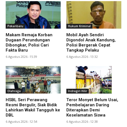
Pekanbaru
Hukum Kriminal
Makam Remaja Korban
Mobil Ayah Sendiri
Dugaan Perundungan
Digondol Anak Kandung,
Dibongkar, Polisi Cari
Polisi Bergerak Cepat
Fakta Baru
Tangkap Pelaku
6 Agustus 2026 -15:39
6 Agustus 2026 -13:32
Olahraga
Indragiri Hilir
HSBL Seri Perawang
Teror Monyet Belum Usai,
Resmi Bergulir, Siak Bidik
Pembelajaran Daring
Lahirkan Wakil Tangguh ke
Diterapkan Demi
DBL
Keselamatan Siswa
6 Agustus 2026 -12:54
6 Agustus 2026 -12:38