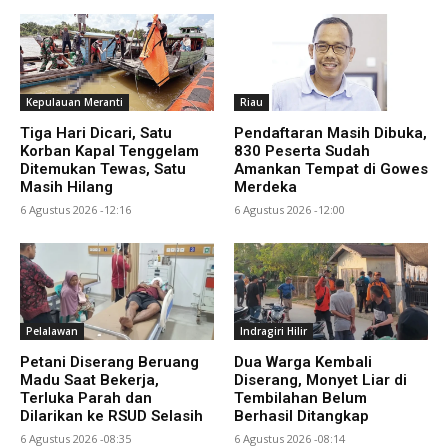
Kepulauan Meranti
Riau
Tiga Hari Dicari, Satu
Pendaftaran Masih Dibuka,
Korban Kapal Tenggelam
830 Peserta Sudah
Ditemukan Tewas, Satu
Amankan Tempat di Gowes
Masih Hilang
Merdeka
6 Agustus 2026 -12:16
6 Agustus 2026 -12:00
Pelalawan
Indragiri Hilir
Petani Diserang Beruang
Dua Warga Kembali
Madu Saat Bekerja,
Diserang, Monyet Liar di
Terluka Parah dan
Tembilahan Belum
Dilarikan ke RSUD Selasih
Berhasil Ditangkap
6 Agustus 2026 -08:35
6 Agustus 2026 -08:14