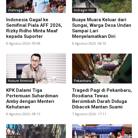
Olahraga
Indragiri Hilir
Indonesia Gagal ke
Buaya Muara Keluar dari
Semifinal Piala AFF 2026,
Sungai, Warga Desa Undan
Rizky Ridho Minta Maaf
Sampai Lari
kepada Suporter
Menyelamatkan Diri
8 Agustus 2026 -09:08
8 Agustus 2026 -08:53
Hukum Kriminal
Pekanbaru
KPK Dalami Tiga
Tragedi Pagi di Pekanbaru,
Pertemuan Suhardiman
Rosdiana Tewas
Amby dengan Menteri
Bersimbah Darah Diduga
Kehutanan
Dibacok Mantan Suami
8 Agustus 2026 -08:13
7 Agustus 2026 -17:11