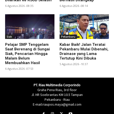
Dilarikan ke RSUD Selasih
Berhasil Ditangkap
6 Agustus 2026 -08:35
6 Agustus 2026 -08:14
Siak
Pekanbaru
Pelajar SMP Tenggelam
Kabar Baik! Jalan Teratai
Saat Berenang di Sungai
Pekanbaru Mulai Dibenahi,
Siak, Pencarian Hingga
Drainase yang Lama
Malam Belum
Tertutup Kini Dibuka
Membuahkan Hasil
5 Agustus 2026 -10:37
6 Agustus 2026 -07:53
PT. Riau Multimedia Corporindo
Graha Pena Riau, 3rd floor
Jl. HR Soebrantas KM 10.5 Tampan
Pekanbaru - Riau
E-mail:riaupos.maya@gmail.com