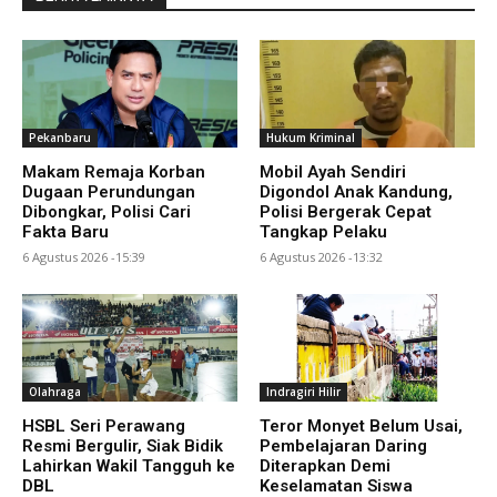
Pekanbaru
Hukum Kriminal
Makam Remaja Korban
Mobil Ayah Sendiri
Dugaan Perundungan
Digondol Anak Kandung,
Dibongkar, Polisi Cari
Polisi Bergerak Cepat
Fakta Baru
Tangkap Pelaku
6 Agustus 2026 -15:39
6 Agustus 2026 -13:32
Olahraga
Indragiri Hilir
HSBL Seri Perawang
Teror Monyet Belum Usai,
Resmi Bergulir, Siak Bidik
Pembelajaran Daring
Lahirkan Wakil Tangguh ke
Diterapkan Demi
DBL
Keselamatan Siswa