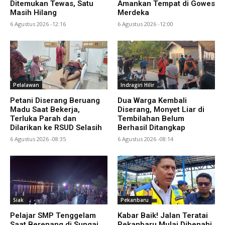
Ditemukan Tewas, Satu
Amankan Tempat di Gowes
Masih Hilang
Merdeka
6 Agustus 2026 -12:16
6 Agustus 2026 -12:00
Pelalawan
Indragiri Hilir
Petani Diserang Beruang
Dua Warga Kembali
Madu Saat Bekerja,
Diserang, Monyet Liar di
Terluka Parah dan
Tembilahan Belum
Dilarikan ke RSUD Selasih
Berhasil Ditangkap
6 Agustus 2026 -08:35
6 Agustus 2026 -08:14
Siak
Pekanbaru
Pelajar SMP Tenggelam
Kabar Baik! Jalan Teratai
Saat Berenang di Sungai
Pekanbaru Mulai Dibenahi,