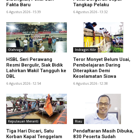
Fakta Baru
Tangkap Pelaku
6 Agustus 2026 -15:39
6 Agustus 2026 -13:32
Olahraga
Indragiri Hilir
HSBL Seri Perawang
Teror Monyet Belum Usai,
Resmi Bergulir, Siak Bidik
Pembelajaran Daring
Lahirkan Wakil Tangguh ke
Diterapkan Demi
DBL
Keselamatan Siswa
6 Agustus 2026 -12:54
6 Agustus 2026 -12:38
Kepulauan Meranti
Riau
Tiga Hari Dicari, Satu
Pendaftaran Masih Dibuka,
Korban Kapal Tenggelam
830 Peserta Sudah