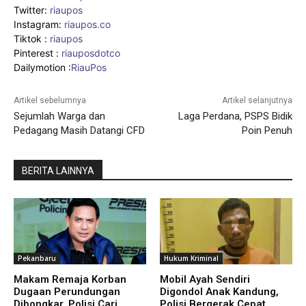
Twitter:
riaupos
Instagram:
riaupos.co
Tiktok :
riaupos
Pinterest :
riauposdotco
Dailymotion :
RiauPos
Artikel sebelumnya
Artikel selanjutnya
Sejumlah Warga dan
Laga Perdana, PSPS Bidik
Pedagang Masih Datangi CFD
Poin Penuh
BERITA LAINNYA
Pekanbaru
Hukum Kriminal
Makam Remaja Korban
Mobil Ayah Sendiri
Dugaan Perundungan
Digondol Anak Kandung,
Dibongkar, Polisi Cari
Polisi Bergerak Cepat