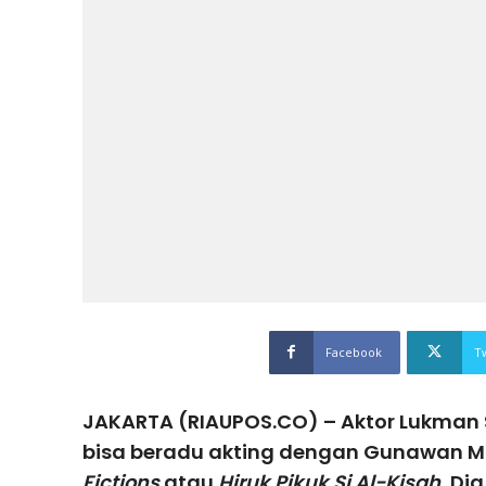
Facebook
T
JAKARTA (RIAUPOS.CO) – Aktor Lukman
bisa beradu akting dengan Gunawan Ma
Fictions
atau
Hiruk Pikuk Si Al-Kisah.
Dia