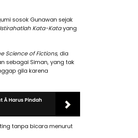
umi sosok Gunawan sejak
Istirahatlah Kata-Kata
yang
e Science of Fictions,
dia
n sebagai Siman, yang tak
nggap gila karena
t Â Harus Pindah
kting tanpa bicara menurut