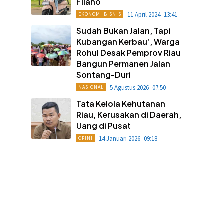
Filano
11 April 2024 -13:41
EKONOMI BISNIS
Sudah Bukan Jalan, Tapi
Kubangan Kerbau’, Warga
Rohul Desak Pemprov Riau
Bangun Permanen Jalan
Sontang-Duri
5 Agustus 2026 -07:50
NASIONAL
Tata Kelola Kehutanan
Riau, Kerusakan di Daerah,
Uang di Pusat
14 Januari 2026 -09:18
OPINI