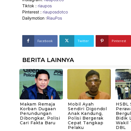
Tiktok :
riaupos
Pinterest :
riauposdotco
Dailymotion :
RiauPos
Facebook
Twitter
Pinterest
BERITA LAINNYA
Makam Remaja
Mobil Ayah
HSBL 
Korban Dugaan
Sendiri Digondol
Peraw
Perundungan
Anak Kandung,
Bergul
Dibongkar, Polisi
Polisi Bergerak
Bidik 
Cari Fakta Baru
Cepat Tangkap
Wakil
Pelaku
DBL