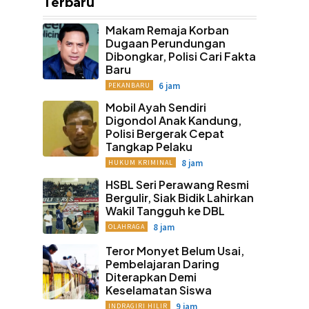
Terbaru
Makam Remaja Korban
Dugaan Perundungan
Dibongkar, Polisi Cari Fakta
Baru
6 jam
PEKANBARU
Mobil Ayah Sendiri
Digondol Anak Kandung,
Polisi Bergerak Cepat
Tangkap Pelaku
8 jam
HUKUM KRIMINAL
HSBL Seri Perawang Resmi
Bergulir, Siak Bidik Lahirkan
Wakil Tangguh ke DBL
8 jam
OLAHRAGA
Teror Monyet Belum Usai,
Pembelajaran Daring
Diterapkan Demi
Keselamatan Siswa
9 jam
INDRAGIRI HILIR