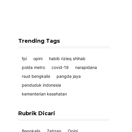
Trending Tags
fpi
opini
habib rizieq shihab
polda metro
covid-19
narapidana
rsud bengkalis
pangda jaya
penduduk indonesia
kementerian kesehatan
Rubrik Dicari
Bengkalis
Zetizen
Opini