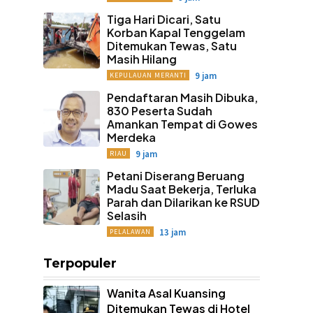
Tiga Hari Dicari, Satu
Korban Kapal Tenggelam
Ditemukan Tewas, Satu
Masih Hilang
9 jam
KEPULAUAN MERANTI
Pendaftaran Masih Dibuka,
830 Peserta Sudah
Amankan Tempat di Gowes
Merdeka
9 jam
RIAU
Petani Diserang Beruang
Madu Saat Bekerja, Terluka
Parah dan Dilarikan ke RSUD
Selasih
13 jam
PELALAWAN
Terpopuler
Wanita Asal Kuansing
Ditemukan Tewas di Hotel