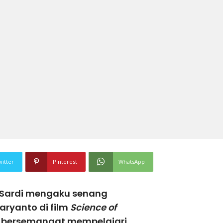
witter
Pinterest
WhatsApp
 Sardi mengaku senang
ryanto di film
Science of
 bersemangat mempelajari