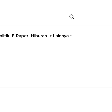
olitik
E-Paper
Hiburan
+ Lainnya