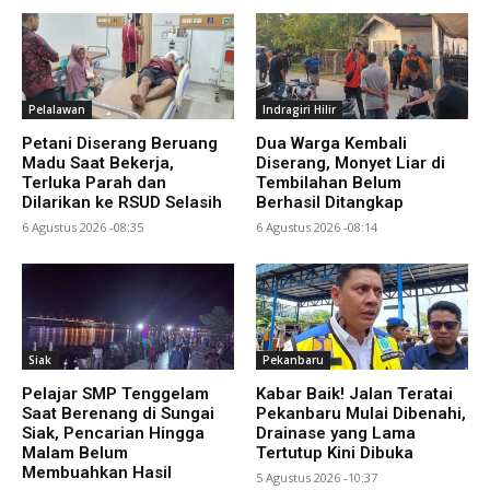
Pelalawan
Indragiri Hilir
Petani Diserang Beruang
Dua Warga Kembali
Madu Saat Bekerja,
Diserang, Monyet Liar di
Terluka Parah dan
Tembilahan Belum
Dilarikan ke RSUD Selasih
Berhasil Ditangkap
6 Agustus 2026 -08:35
6 Agustus 2026 -08:14
Siak
Pekanbaru
Pelajar SMP Tenggelam
Kabar Baik! Jalan Teratai
Saat Berenang di Sungai
Pekanbaru Mulai Dibenahi,
Siak, Pencarian Hingga
Drainase yang Lama
Malam Belum
Tertutup Kini Dibuka
Membuahkan Hasil
5 Agustus 2026 -10:37