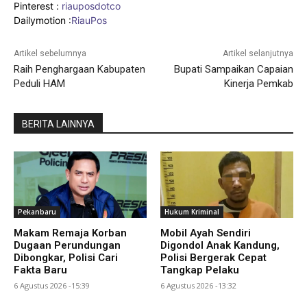
Pinterest :
riauposdotco
Dailymotion :
RiauPos
Artikel sebelumnya
Artikel selanjutnya
Raih Penghargaan Kabupaten
Bupati Sampaikan Capaian
Peduli HAM
Kinerja Pemkab
BERITA LAINNYA
Pekanbaru
Hukum Kriminal
Makam Remaja Korban
Mobil Ayah Sendiri
Dugaan Perundungan
Digondol Anak Kandung,
Dibongkar, Polisi Cari
Polisi Bergerak Cepat
Fakta Baru
Tangkap Pelaku
6 Agustus 2026 -15:39
6 Agustus 2026 -13:32