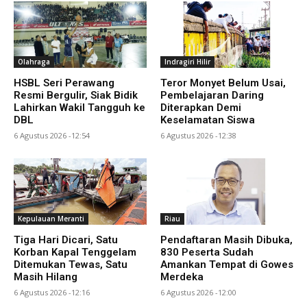
Olahraga
Indragiri Hilir
HSBL Seri Perawang
Teror Monyet Belum Usai,
Resmi Bergulir, Siak Bidik
Pembelajaran Daring
Lahirkan Wakil Tangguh ke
Diterapkan Demi
DBL
Keselamatan Siswa
6 Agustus 2026 -12:54
6 Agustus 2026 -12:38
Kepulauan Meranti
Riau
Tiga Hari Dicari, Satu
Pendaftaran Masih Dibuka,
Korban Kapal Tenggelam
830 Peserta Sudah
Ditemukan Tewas, Satu
Amankan Tempat di Gowes
Masih Hilang
Merdeka
6 Agustus 2026 -12:16
6 Agustus 2026 -12:00