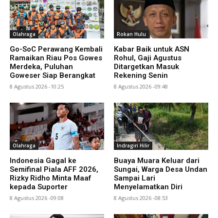
Olahraga
Rokan Hulu
Go-SoC Perawang Kembali
Kabar Baik untuk ASN
Ramaikan Riau Pos Gowes
Rohul, Gaji Agustus
Merdeka, Puluhan
Ditargetkan Masuk
Goweser Siap Berangkat
Rekening Senin
8 Agustus 2026 -10:25
8 Agustus 2026 -09:48
Olahraga
Indragiri Hilir
Indonesia Gagal ke
Buaya Muara Keluar dari
Semifinal Piala AFF 2026,
Sungai, Warga Desa Undan
Rizky Ridho Minta Maaf
Sampai Lari
kepada Suporter
Menyelamatkan Diri
8 Agustus 2026 -09:08
8 Agustus 2026 -08:53