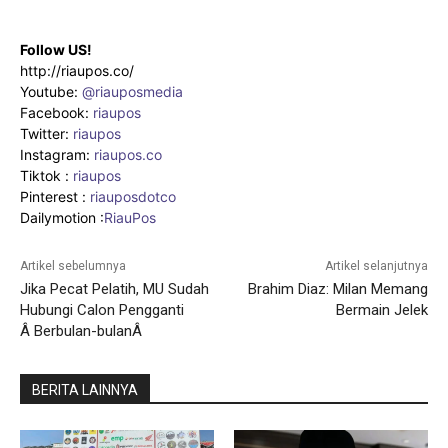
Follow US!
http://riaupos.co/
Youtube:
@riauposmedia
Facebook:
riaupos
Twitter:
riaupos
Instagram:
riaupos.co
Tiktok :
riaupos
Pinterest :
riauposdotco
Dailymotion :
RiauPos
Artikel sebelumnya
Artikel selanjutnya
Jika Pecat Pelatih, MU Sudah
Brahim Diaz: Milan Memang
Hubungi Calon Pengganti
Bermain Jelek
Â Berbulan-bulanÂ
BERITA LAINNYA