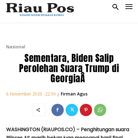
Nasional
Sementara, Biden Salip
Perolehan Suara Trump di
GeorgiaÂ
Firman Agus
6 November 2020 -22:50
|
WASHINGTON (RIAUPOS.CO) – Penghitungan suara
Pilpres AS masih belum juga mencapai hasil final.