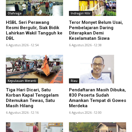
Olahraga
Indragiri Hilir
HSBL Seri Perawang
Teror Monyet Belum Usai,
Resmi Bergulir, Siak Bidik
Pembelajaran Daring
Lahirkan Wakil Tangguh ke
Diterapkan Demi
DBL
Keselamatan Siswa
6 Agustus 2026 -12:54
6 Agustus 2026 -12:38
Kepulauan Meranti
Riau
Tiga Hari Dicari, Satu
Pendaftaran Masih Dibuka,
Korban Kapal Tenggelam
830 Peserta Sudah
Ditemukan Tewas, Satu
Amankan Tempat di Gowes
Masih Hilang
Merdeka
6 Agustus 2026 -12:16
6 Agustus 2026 -12:00