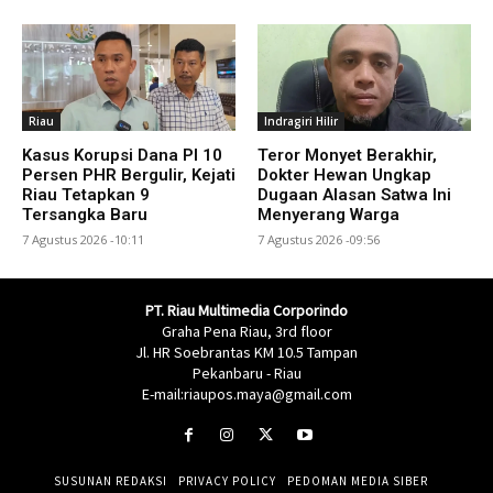
Riau
Indragiri Hilir
Kasus Korupsi Dana PI 10
Teror Monyet Berakhir,
Persen PHR Bergulir, Kejati
Dokter Hewan Ungkap
Riau Tetapkan 9
Dugaan Alasan Satwa Ini
Tersangka Baru
Menyerang Warga
7 Agustus 2026 -10:11
7 Agustus 2026 -09:56
PT. Riau Multimedia Corporindo
Graha Pena Riau, 3rd floor
Jl. HR Soebrantas KM 10.5 Tampan
Pekanbaru - Riau
E-mail:riaupos.maya@gmail.com
SUSUNAN REDAKSI
PRIVACY POLICY
PEDOMAN MEDIA SIBER