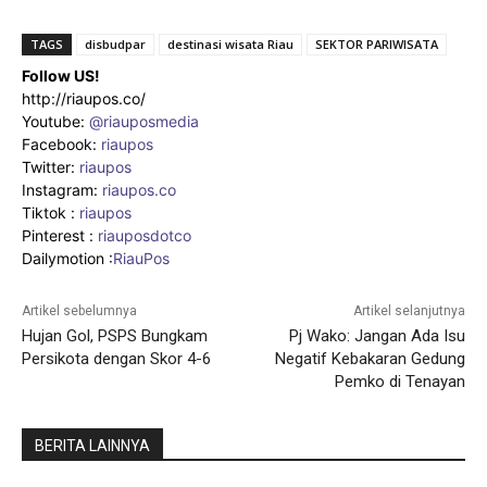
TAGS
disbudpar
destinasi wisata Riau
SEKTOR PARIWISATA
Follow US!
http://riaupos.co/
Youtube:
@riauposmedia
Facebook:
riaupos
Twitter:
riaupos
Instagram:
riaupos.co
Tiktok :
riaupos
Pinterest :
riauposdotco
Dailymotion :
RiauPos
Artikel sebelumnya
Artikel selanjutnya
Hujan Gol, PSPS Bungkam
Pj Wako: Jangan Ada Isu
Persikota dengan Skor 4-6
Negatif Kebakaran Gedung
Pemko di Tenayan
BERITA LAINNYA