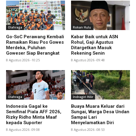
Olahraga
Rokan Hulu
Go-SoC Perawang Kembali
Kabar Baik untuk ASN
Ramaikan Riau Pos Gowes
Rohul, Gaji Agustus
Merdeka, Puluhan
Ditargetkan Masuk
Goweser Siap Berangkat
Rekening Senin
8 Agustus 2026 -10:25
8 Agustus 2026 -09:48
Olahraga
Indragiri Hilir
Indonesia Gagal ke
Buaya Muara Keluar dari
Semifinal Piala AFF 2026,
Sungai, Warga Desa Undan
Rizky Ridho Minta Maaf
Sampai Lari
kepada Suporter
Menyelamatkan Diri
8 Agustus 2026 -09:08
8 Agustus 2026 -08:53