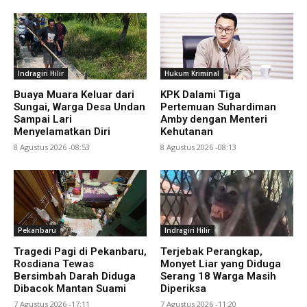
Indragiri Hilir
Hukum Kriminal
Buaya Muara Keluar dari
KPK Dalami Tiga
Sungai, Warga Desa Undan
Pertemuan Suhardiman
Sampai Lari
Amby dengan Menteri
Menyelamatkan Diri
Kehutanan
8 Agustus 2026 -08:53
8 Agustus 2026 -08:13
Pekanbaru
Indragiri Hilir
Tragedi Pagi di Pekanbaru,
Terjebak Perangkap,
Rosdiana Tewas
Monyet Liar yang Diduga
Bersimbah Darah Diduga
Serang 18 Warga Masih
Dibacok Mantan Suami
Diperiksa
7 Agustus 2026 -17:11
7 Agustus 2026 -11:20