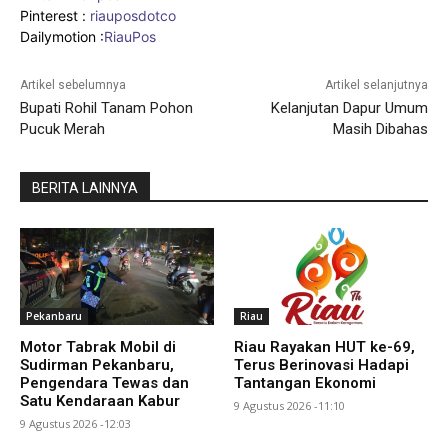
Pinterest :
riauposdotco
Dailymotion :
RiauPos
Artikel sebelumnya
Artikel selanjutnya
Bupati Rohil Tanam Pohon
Kelanjutan Dapur Umum
Pucuk Merah
Masih Dibahas
BERITA LAINNYA
Pekanbaru
Riau
Motor Tabrak Mobil di
Riau Rayakan HUT ke-69,
Sudirman Pekanbaru,
Terus Berinovasi Hadapi
Pengendara Tewas dan
Tantangan Ekonomi
Satu Kendaraan Kabur
9 Agustus 2026 -11:10
9 Agustus 2026 -12:03