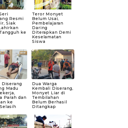
Seri
Teror Monyet
ang Resmi
Belum Usai,
ir, Siak
Pembelajaran
Lahirkan
Daring
 Tangguh ke
Diterapkan Demi
Keselamatan
Siswa
 Diserang
Dua Warga
ng Madu
Kembali Diserang,
ekerja,
Monyet Liar di
a Parah dan
Tembilahan
kan ke
Belum Berhasil
Selasih
Ditangkap