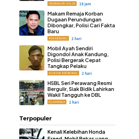
18 jam
INDRAGIRI HILIR
Makam Remaja Korban
Dugaan Perundungan
Dibongkar, Polisi Cari Fakta
Baru
2 hari
PEKANBARU
Mobil Ayah Sendiri
Digondol Anak Kandung,
Polisi Bergerak Cepat
Tangkap Pelaku
2 hari
HUKUM KRIMINAL
HSBL Seri Perawang Resmi
Bergulir, Siak Bidik Lahirkan
Wakil Tangguh ke DBL
2 hari
OLAHRAGA
Terpopuler
Kenali Kelebihan Honda
Freed, Mobil Bekas yang