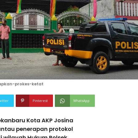
apkan-prokes-ketat
witter
Pinterest
WhatsApp
ekanbaru Kota AKP Josina
ntau penerapan protokol
di wilayah Hukum Polsek