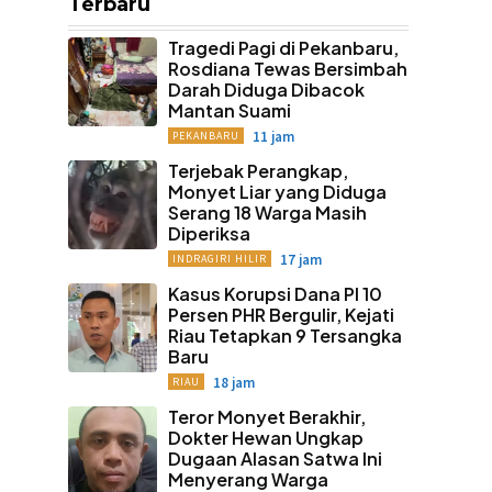
Terbaru
Tragedi Pagi di Pekanbaru,
Rosdiana Tewas Bersimbah
Darah Diduga Dibacok
Mantan Suami
11 jam
PEKANBARU
Terjebak Perangkap,
Monyet Liar yang Diduga
Serang 18 Warga Masih
Diperiksa
17 jam
INDRAGIRI HILIR
Kasus Korupsi Dana PI 10
Persen PHR Bergulir, Kejati
Riau Tetapkan 9 Tersangka
Baru
18 jam
RIAU
Teror Monyet Berakhir,
Dokter Hewan Ungkap
Dugaan Alasan Satwa Ini
Menyerang Warga