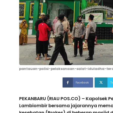
pantauan-polisi-pelaksanaan-salat-iduladha-ter
Facebook
T
PEKANBARU (RIAU POS.CO) – Kapolsek P
Lambiombir bersama jajarannya mema
kesehatan (Prokes) di beberap masjid 