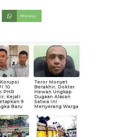
WhatsApp
 Korupsi
Teror Monyet
I 10
Berakhir, Dokter
n PHR
Hewan Ungkap
ir, Kejati
Dugaan Alasan
Tetapkan 9
Satwa Ini
ngka Baru
Menyerang Warga