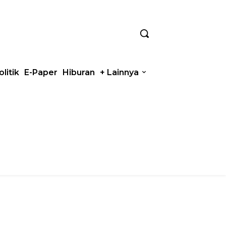
olitik
E-Paper
Hiburan
+ Lainnya