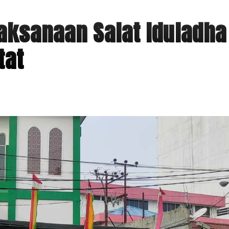
laksanaan Salat Iduladha
tat