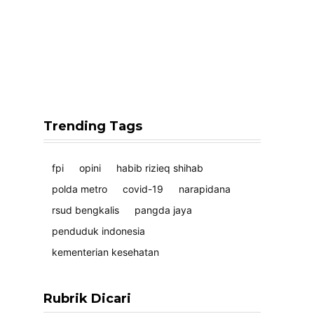
Trending Tags
fpi
opini
habib rizieq shihab
polda metro
covid-19
narapidana
rsud bengkalis
pangda jaya
penduduk indonesia
kementerian kesehatan
Rubrik Dicari