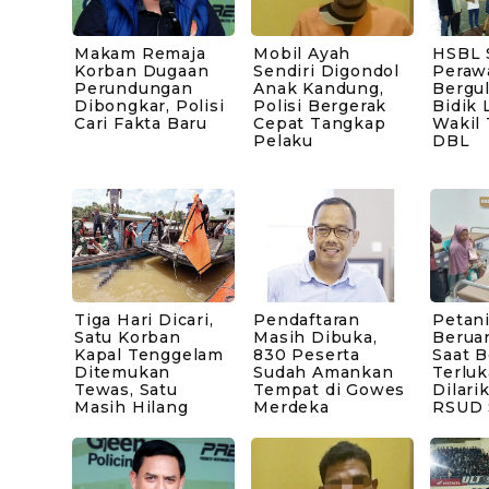
Makam Remaja
Mobil Ayah
HSBL 
Korban Dugaan
Sendiri Digondol
Peraw
Perundungan
Anak Kandung,
Bergul
Dibongkar, Polisi
Polisi Bergerak
Bidik 
Cari Fakta Baru
Cepat Tangkap
Wakil
Pelaku
DBL
Tiga Hari Dicari,
Pendaftaran
Petani
Satu Korban
Masih Dibuka,
Berua
Kapal Tenggelam
830 Peserta
Saat B
Ditemukan
Sudah Amankan
Terluk
Tewas, Satu
Tempat di Gowes
Dilari
Masih Hilang
Merdeka
RSUD 