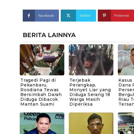
Facebook
Twitter
Pinterest
BERITA LAINNYA
Tragedi Pagi di
Terjebak
Kasus
Pekanbaru,
Perangkap,
Dana P
Rosdiana Tewas
Monyet Liar yang
Perse
Bersimbah Darah
Diduga Serang 18
Bergul
Diduga Dibacok
Warga Masih
Riau 
Mantan Suami
Diperiksa
Tersa