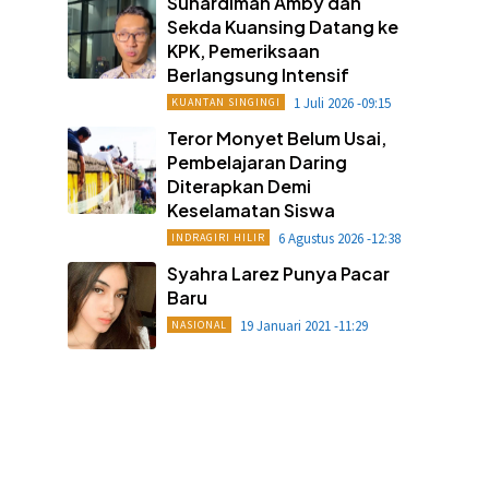
Suhardiman Amby dan
Sekda Kuansing Datang ke
KPK, Pemeriksaan
Berlangsung Intensif
1 Juli 2026 -09:15
KUANTAN SINGINGI
Teror Monyet Belum Usai,
Pembelajaran Daring
Diterapkan Demi
Keselamatan Siswa
6 Agustus 2026 -12:38
INDRAGIRI HILIR
Syahra Larez Punya Pacar
Baru
19 Januari 2021 -11:29
NASIONAL