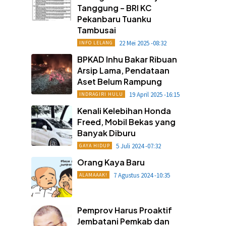
Tanggung – BRI KC
Pekanbaru Tuanku
Tambusai
22 Mei 2025 -08:32
INFO LELANG
BPKAD Inhu Bakar Ribuan
Arsip Lama, Pendataan
Aset Belum Rampung
19 April 2025 -16:15
INDRAGIRI HULU
Kenali Kelebihan Honda
Freed, Mobil Bekas yang
Banyak Diburu
5 Juli 2024 -07:32
GAYA HIDUP
Orang Kaya Baru
7 Agustus 2024 -10:35
ALAMAAAK!
Pemprov Harus Proaktif
Jembatani Pemkab dan