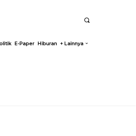
olitik
E-Paper
Hiburan
+ Lainnya