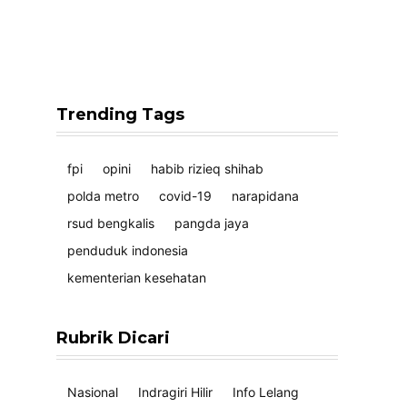
Trending Tags
fpi
opini
habib rizieq shihab
polda metro
covid-19
narapidana
rsud bengkalis
pangda jaya
penduduk indonesia
kementerian kesehatan
Rubrik Dicari
Nasional
Indragiri Hilir
Info Lelang