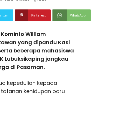
witter
Pinterest
WhatsApp
 Kominfo William
tawan yang dipandu Kasi
serta beberapa mahasiswa
LK Lubuksikaping jangkau
rga di Pasaman.
ud kepedulian kepada
tatanan kehidupan baru