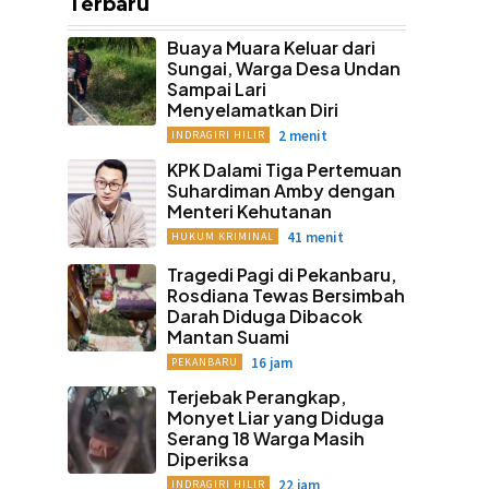
Terbaru
Buaya Muara Keluar dari
Sungai, Warga Desa Undan
Sampai Lari
Menyelamatkan Diri
2 menit
INDRAGIRI HILIR
KPK Dalami Tiga Pertemuan
Suhardiman Amby dengan
Menteri Kehutanan
41 menit
HUKUM KRIMINAL
Tragedi Pagi di Pekanbaru,
Rosdiana Tewas Bersimbah
Darah Diduga Dibacok
Mantan Suami
16 jam
PEKANBARU
Terjebak Perangkap,
Monyet Liar yang Diduga
Serang 18 Warga Masih
Diperiksa
22 jam
INDRAGIRI HILIR