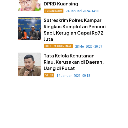
DPRD Kuansing
24 Januari 2024 -14:00
PEKANBARU
Satreskrim Polres Kampar
Ringkus Komplotan Pencuri
Sapi, Kerugian Capai Rp72
Juta
28 Mei 2026 -20:57
HUKUM KRIMINAL
Tata Kelola Kehutanan
Riau, Kerusakan di Daerah,
Uang di Pusat
14 Januari 2026 -09:18
OPINI