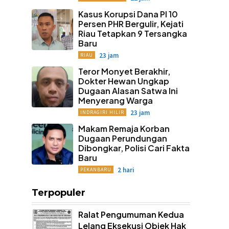
Kasus Korupsi Dana PI 10
Persen PHR Bergulir, Kejati
Riau Tetapkan 9 Tersangka
Baru
23 jam
RIAU
Teror Monyet Berakhir,
Dokter Hewan Ungkap
Dugaan Alasan Satwa Ini
Menyerang Warga
23 jam
INDRAGIRI HILIR
Makam Remaja Korban
Dugaan Perundungan
Dibongkar, Polisi Cari Fakta
Baru
2 hari
PEKANBARU
Terpopuler
Ralat Pengumuman Kedua
Lelang Eksekusi Objek Hak