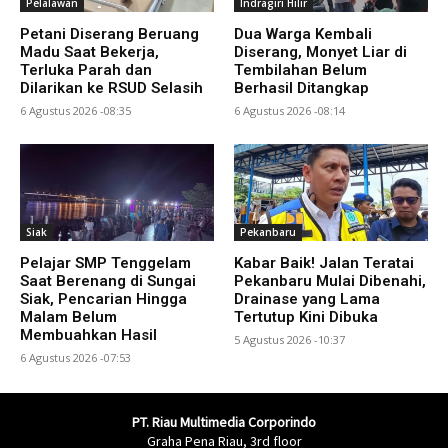
Pelalawan
Indragiri Hilir
Petani Diserang Beruang
Dua Warga Kembali
Madu Saat Bekerja,
Diserang, Monyet Liar di
Terluka Parah dan
Tembilahan Belum
Dilarikan ke RSUD Selasih
Berhasil Ditangkap
6 Agustus 2026 -08:35
6 Agustus 2026 -08:14
Siak
Pekanbaru
Pelajar SMP Tenggelam
Kabar Baik! Jalan Teratai
Saat Berenang di Sungai
Pekanbaru Mulai Dibenahi,
Siak, Pencarian Hingga
Drainase yang Lama
Malam Belum
Tertutup Kini Dibuka
Membuahkan Hasil
5 Agustus 2026 -10:37
6 Agustus 2026 -07:53
PT. Riau Multimedia Corporindo
Graha Pena Riau, 3rd floor