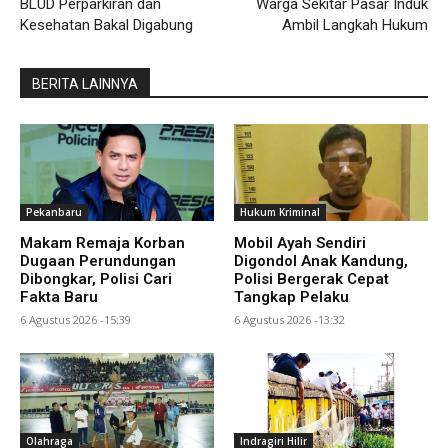
BLUD Perparkiran dan
Warga Sekitar Pasar Induk
Kesehatan Bakal Digabung
Ambil Langkah Hukum
BERITA LAINNYA
Pekanbaru
Hukum Kriminal
Makam Remaja Korban
Mobil Ayah Sendiri
Dugaan Perundungan
Digondol Anak Kandung,
Dibongkar, Polisi Cari
Polisi Bergerak Cepat
Fakta Baru
Tangkap Pelaku
6 Agustus 2026 -15:39
6 Agustus 2026 -13:32
Olahraga
Indragiri Hilir