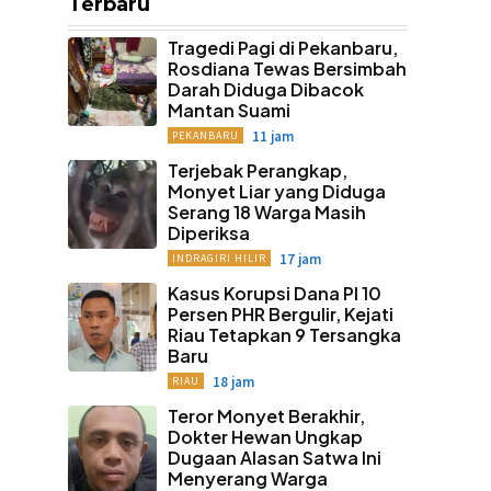
Terbaru
Tragedi Pagi di Pekanbaru,
Rosdiana Tewas Bersimbah
Darah Diduga Dibacok
Mantan Suami
11 jam
PEKANBARU
Terjebak Perangkap,
Monyet Liar yang Diduga
Serang 18 Warga Masih
Diperiksa
17 jam
INDRAGIRI HILIR
Kasus Korupsi Dana PI 10
Persen PHR Bergulir, Kejati
Riau Tetapkan 9 Tersangka
Baru
18 jam
RIAU
Teror Monyet Berakhir,
Dokter Hewan Ungkap
Dugaan Alasan Satwa Ini
Menyerang Warga