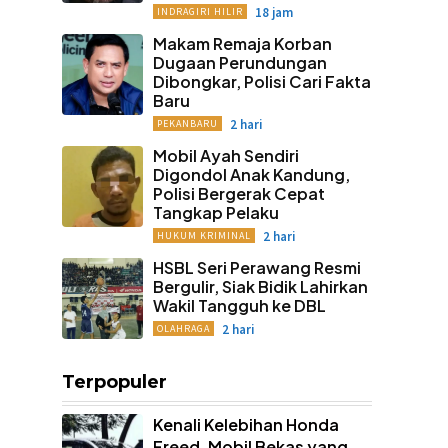
18 jam
INDRAGIRI HILIR
Makam Remaja Korban
Dugaan Perundungan
Dibongkar, Polisi Cari Fakta
Baru
2 hari
PEKANBARU
Mobil Ayah Sendiri
Digondol Anak Kandung,
Polisi Bergerak Cepat
Tangkap Pelaku
2 hari
HUKUM KRIMINAL
HSBL Seri Perawang Resmi
Bergulir, Siak Bidik Lahirkan
Wakil Tangguh ke DBL
2 hari
OLAHRAGA
Terpopuler
Kenali Kelebihan Honda
Freed, Mobil Bekas yang