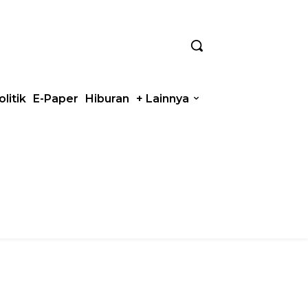
olitik
E-Paper
Hiburan
+ Lainnya