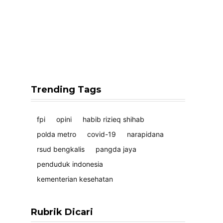
Trending Tags
fpi
opini
habib rizieq shihab
polda metro
covid-19
narapidana
rsud bengkalis
pangda jaya
penduduk indonesia
kementerian kesehatan
Rubrik Dicari