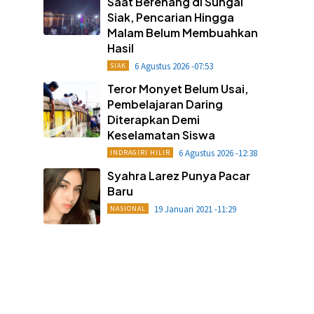
Saat Berenang di Sungai
Siak, Pencarian Hingga
Malam Belum Membuahkan
Hasil
6 Agustus 2026 -07:53
SIAK
Teror Monyet Belum Usai,
Pembelajaran Daring
Diterapkan Demi
Keselamatan Siswa
6 Agustus 2026 -12:38
INDRAGIRI HILIR
Syahra Larez Punya Pacar
Baru
19 Januari 2021 -11:29
NASIONAL