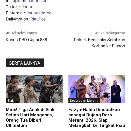
Instagram:
riaupos.co
Tiktok :
riaupos
Pinterest :
riauposdotco
Dailymotion :
RiauPos
Artikel sebelumnya
Artikel selanjutnya
Kasus DBD Capai 838
Polsek Bengkalis Serahkan
Korban ke Dissos
BERITA LAINNYA
Siak
Kepulauan Meranti
Miris! Tiga Anak di Siak
Fazya-Halda Dinobatkan
Setiap Hari Mengemis,
sebagai Bujang Dara
Orang Tua Diberi
Meranti 2026, Siap
Ultimatum
Melangkah ke Tingkat Riau