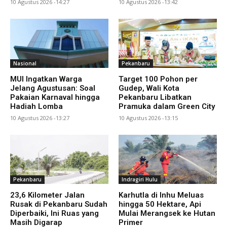
10 Agustus 2026 -14:27
10 Agustus 2026 -13:42
Nasional
Pekanbaru
MUI Ingatkan Warga
Target 100 Pohon per
Jelang Agustusan: Soal
Gudep, Wali Kota
Pakaian Karnaval hingga
Pekanbaru Libatkan
Hadiah Lomba
Pramuka dalam Green City
10 Agustus 2026 -13:27
10 Agustus 2026 -13:15
Pekanbaru
Indragiri Hulu
23,6 Kilometer Jalan
Karhutla di Inhu Meluas
Rusak di Pekanbaru Sudah
hingga 50 Hektare, Api
Diperbaiki, Ini Ruas yang
Mulai Merangsek ke Hutan
Masih Digarap
Primer