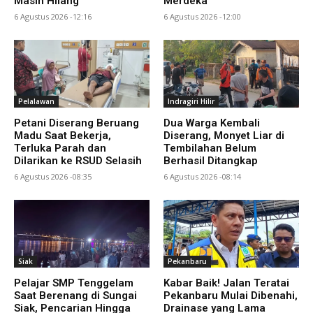
Masih Hilang
Merdeka
6 Agustus 2026 -12:16
6 Agustus 2026 -12:00
Pelalawan
Indragiri Hilir
Petani Diserang Beruang
Dua Warga Kembali
Madu Saat Bekerja,
Diserang, Monyet Liar di
Terluka Parah dan
Tembilahan Belum
Dilarikan ke RSUD Selasih
Berhasil Ditangkap
6 Agustus 2026 -08:35
6 Agustus 2026 -08:14
Siak
Pekanbaru
Pelajar SMP Tenggelam
Kabar Baik! Jalan Teratai
Saat Berenang di Sungai
Pekanbaru Mulai Dibenahi,
Siak, Pencarian Hingga
Drainase yang Lama