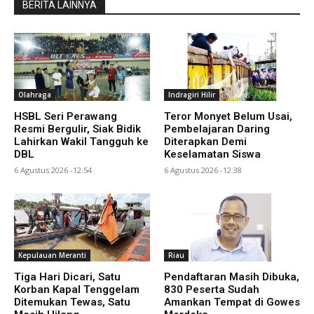
BERITA LAINNYA
Olahraga
Indragiri Hilir
HSBL Seri Perawang
Teror Monyet Belum Usai,
Resmi Bergulir, Siak Bidik
Pembelajaran Daring
Lahirkan Wakil Tangguh ke
Diterapkan Demi
DBL
Keselamatan Siswa
6 Agustus 2026 -12:54
6 Agustus 2026 -12:38
Kepulauan Meranti
Riau
Tiga Hari Dicari, Satu
Pendaftaran Masih Dibuka,
Korban Kapal Tenggelam
830 Peserta Sudah
Ditemukan Tewas, Satu
Amankan Tempat di Gowes