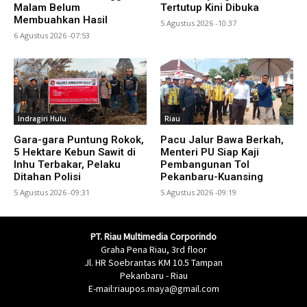
Malam Belum
Tertutup Kini Dibuka
Membuahkan Hasil
5 Agustus 2026 -10:37
6 Agustus 2026 -07:53
Indragiri Hulu
Riau
Gara-gara Puntung Rokok,
Pacu Jalur Bawa Berkah,
5 Hektare Kebun Sawit di
Menteri PU Siap Kaji
Inhu Terbakar, Pelaku
Pembangunan Tol
Ditahan Polisi
Pekanbaru-Kuansing
5 Agustus 2026 -09:31
5 Agustus 2026 -09:19
PT. Riau Multimedia Corporindo
Graha Pena Riau, 3rd floor
Jl. HR Soebrantas KM 10.5 Tampan
Pekanbaru - Riau
E-mail:riaupos.maya@gmail.com