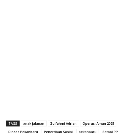
TAGS
anak jalanan
Zulfahmi Adrian
Operasi Aman 2025
Dinsos Pekanbaru
Penertiban Sosial
pekanbaru
Satpol PP