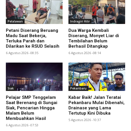
Pelalawan
Indragiri Hilir
Petani Diserang Beruang
Dua Warga Kembali
Madu Saat Bekerja,
Diserang, Monyet Liar di
Terluka Parah dan
Tembilahan Belum
Dilarikan ke RSUD Selasih
Berhasil Ditangkap
6 Agustus 2026 -08:35
6 Agustus 2026 -08:14
Siak
Pekanbaru
Pelajar SMP Tenggelam
Kabar Baik! Jalan Teratai
Saat Berenang di Sungai
Pekanbaru Mulai Dibenahi,
Siak, Pencarian Hingga
Drainase yang Lama
Malam Belum
Tertutup Kini Dibuka
Membuahkan Hasil
5 Agustus 2026 -10:37
6 Agustus 2026 -07:53