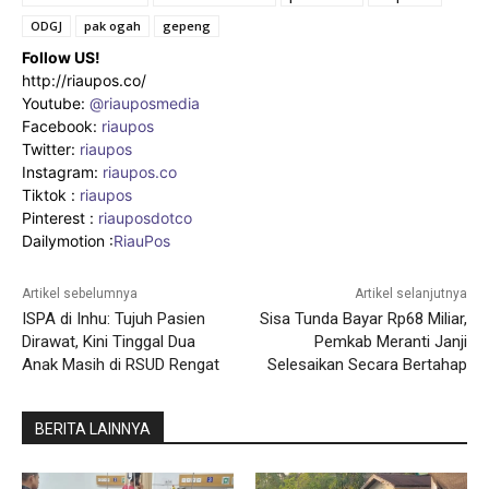
ODGJ
pak ogah
gepeng
Follow US!
http://riaupos.co/
Youtube:
@riauposmedia
Facebook:
riaupos
Twitter:
riaupos
Instagram:
riaupos.co
Tiktok :
riaupos
Pinterest :
riauposdotco
Dailymotion :
RiauPos
Artikel sebelumnya
Artikel selanjutnya
ISPA di Inhu: Tujuh Pasien
Sisa Tunda Bayar Rp68 Miliar,
Dirawat, Kini Tinggal Dua
Pemkab Meranti Janji
Anak Masih di RSUD Rengat
Selesaikan Secara Bertahap
BERITA LAINNYA