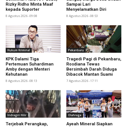
Rizky Ridho Minta Maaf
Sampai Lari
kepada Suporter
Menyelamatkan Diri
8 Agustus 2026 -09:08
8 Agustus 2026 -08:53
Hukum Kriminal
Pekanbaru
KPK Dalami Tiga
Tragedi Pagi di Pekanbaru,
Pertemuan Suhardiman
Rosdiana Tewas
Amby dengan Menteri
Bersimbah Darah Diduga
Kehutanan
Dibacok Mantan Suami
8 Agustus 2026 -08:13
7 Agustus 2026 -17:11
Indragiri Hilir
Olahraga
Terjebak Perangkap,
Ayeah Mineral Siapkan