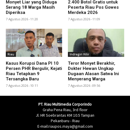
Monyet Liar yang Diduga
2.400 Botol Gratis untuk
Serang 18 Warga Masih
Peserta Riau Pos Gowes
Diperiksa
Merdeka 2026
7 Agustus 2026 -11:20
7 Agustus 2026 -11:09
Riau
Indragiri Hilir
Kasus Korupsi Dana PI 10
Teror Monyet Berakhir,
Persen PHR Bergulir, Kejati
Dokter Hewan Ungkap
Riau Tetapkan 9
Dugaan Alasan Satwa Ini
Tersangka Baru
Menyerang Warga
7 Agustus 2026 -10:11
7 Agustus 2026 -09:56
PT. Riau Multimedia Corporindo
Graha Pena Riau, 3rd floor
Jl. HR Soebrantas KM 10.5 Tampan
Pekanbaru - Riau
E-mail:riaupos.maya@gmail.com