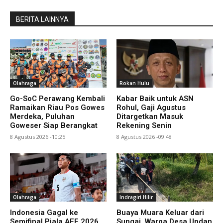
BERITA LAINNYA
Olahraga
Rokan Hulu
Go-SoC Perawang Kembali
Kabar Baik untuk ASN
Ramaikan Riau Pos Gowes
Rohul, Gaji Agustus
Merdeka, Puluhan
Ditargetkan Masuk
Goweser Siap Berangkat
Rekening Senin
8 Agustus 2026 -10:25
8 Agustus 2026 -09:48
Olahraga
Indragiri Hilir
Indonesia Gagal ke
Buaya Muara Keluar dari
Semifinal Piala AFF 2026,
Sungai, Warga Desa Undan