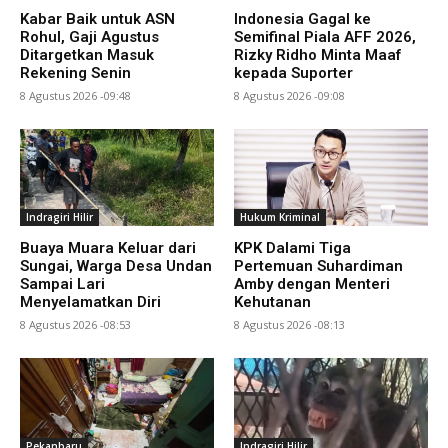
Kabar Baik untuk ASN
Indonesia Gagal ke
Rohul, Gaji Agustus
Semifinal Piala AFF 2026,
Ditargetkan Masuk
Rizky Ridho Minta Maaf
Rekening Senin
kepada Suporter
8 Agustus 2026 -09:48
8 Agustus 2026 -09:08
Indragiri Hilir
Hukum Kriminal
Buaya Muara Keluar dari
KPK Dalami Tiga
Sungai, Warga Desa Undan
Pertemuan Suhardiman
Sampai Lari
Amby dengan Menteri
Menyelamatkan Diri
Kehutanan
8 Agustus 2026 -08:53
8 Agustus 2026 -08:13
Pekanbaru
Indragiri Hilir