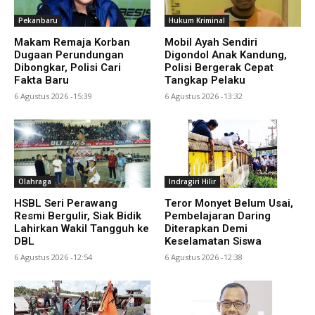
Pekanbaru
Hukum Kriminal
Makam Remaja Korban
Mobil Ayah Sendiri
Dugaan Perundungan
Digondol Anak Kandung,
Dibongkar, Polisi Cari
Polisi Bergerak Cepat
Fakta Baru
Tangkap Pelaku
6 Agustus 2026 -15:39
6 Agustus 2026 -13:32
Olahraga
Indragiri Hilir
HSBL Seri Perawang
Teror Monyet Belum Usai,
Resmi Bergulir, Siak Bidik
Pembelajaran Daring
Lahirkan Wakil Tangguh ke
Diterapkan Demi
DBL
Keselamatan Siswa
6 Agustus 2026 -12:54
6 Agustus 2026 -12:38