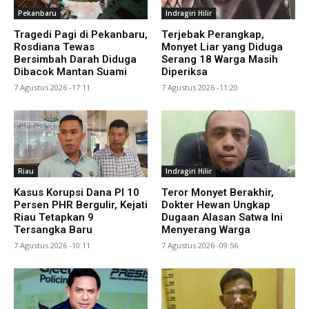
Pekanbaru
Indragiri Hilir
Tragedi Pagi di Pekanbaru,
Terjebak Perangkap,
Rosdiana Tewas
Monyet Liar yang Diduga
Bersimbah Darah Diduga
Serang 18 Warga Masih
Dibacok Mantan Suami
Diperiksa
7 Agustus 2026 -17:11
7 Agustus 2026 -11:20
Riau
Indragiri Hilir
Kasus Korupsi Dana PI 10
Teror Monyet Berakhir,
Persen PHR Bergulir, Kejati
Dokter Hewan Ungkap
Riau Tetapkan 9
Dugaan Alasan Satwa Ini
Tersangka Baru
Menyerang Warga
7 Agustus 2026 -10:11
7 Agustus 2026 -09:56