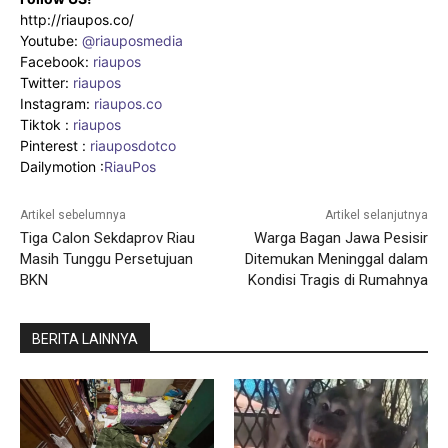
http://riaupos.co/
Youtube:
@riauposmedia
Facebook:
riaupos
Twitter:
riaupos
Instagram:
riaupos.co
Tiktok :
riaupos
Pinterest :
riauposdotco
Dailymotion :
RiauPos
Artikel sebelumnya
Artikel selanjutnya
Tiga Calon Sekdaprov Riau
Warga Bagan Jawa Pesisir
Masih Tunggu Persetujuan
Ditemukan Meninggal dalam
BKN
Kondisi Tragis di Rumahnya
BERITA LAINNYA