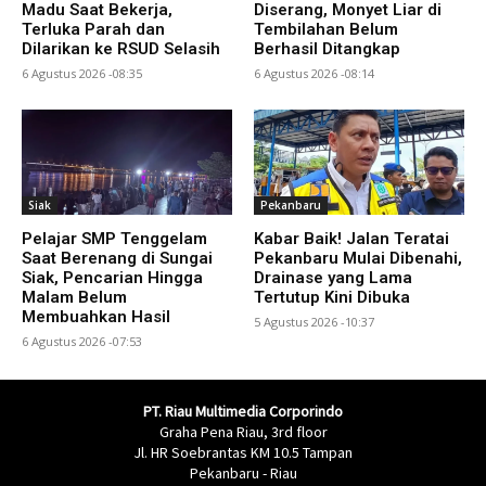
Madu Saat Bekerja,
Diserang, Monyet Liar di
Terluka Parah dan
Tembilahan Belum
Dilarikan ke RSUD Selasih
Berhasil Ditangkap
6 Agustus 2026 -08:35
6 Agustus 2026 -08:14
Siak
Pekanbaru
Pelajar SMP Tenggelam
Kabar Baik! Jalan Teratai
Saat Berenang di Sungai
Pekanbaru Mulai Dibenahi,
Siak, Pencarian Hingga
Drainase yang Lama
Malam Belum
Tertutup Kini Dibuka
Membuahkan Hasil
5 Agustus 2026 -10:37
6 Agustus 2026 -07:53
PT. Riau Multimedia Corporindo
Graha Pena Riau, 3rd floor
Jl. HR Soebrantas KM 10.5 Tampan
Pekanbaru - Riau