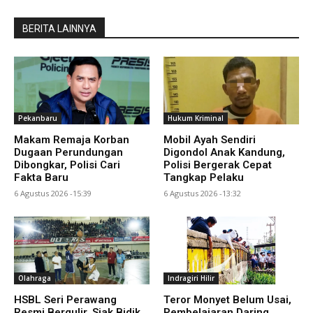
BERITA LAINNYA
Pekanbaru
Hukum Kriminal
Makam Remaja Korban
Mobil Ayah Sendiri
Dugaan Perundungan
Digondol Anak Kandung,
Dibongkar, Polisi Cari
Polisi Bergerak Cepat
Fakta Baru
Tangkap Pelaku
6 Agustus 2026 -15:39
6 Agustus 2026 -13:32
Olahraga
Indragiri Hilir
HSBL Seri Perawang
Teror Monyet Belum Usai,
Resmi Bergulir, Siak Bidik
Pembelajaran Daring