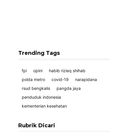
Trending Tags
fpi
opini
habib rizieq shihab
polda metro
covid-19
narapidana
rsud bengkalis
pangda jaya
penduduk indonesia
kementerian kesehatan
Rubrik Dicari