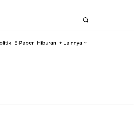
olitik
E-Paper
Hiburan
+ Lainnya