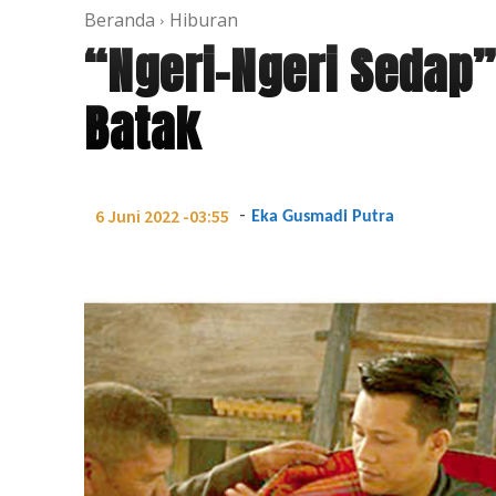
Beranda
Hiburan
“Ngeri-Ngeri Sedap
Batak
-
6 Juni 2022 -03:55
Eka Gusmadi Putra