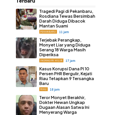
Terbaru
Tragedi Pagi di Pekanbaru,
Rosdiana Tewas Bersimbah
Darah Diduga Dibacok
Mantan Suami
11 jam
PEKANBARU
Terjebak Perangkap,
Monyet Liar yang Diduga
Serang 18 Warga Masih
Diperiksa
17 jam
INDRAGIRI HILIR
Kasus Korupsi Dana PI 10
Persen PHR Bergulir, Kejati
Riau Tetapkan 9 Tersangka
Baru
18 jam
RIAU
Teror Monyet Berakhir,
Dokter Hewan Ungkap
Dugaan Alasan Satwa Ini
Menyerang Warga