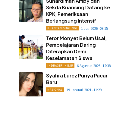
Suhardiman Amby dan
Sekda Kuansing Datang ke
KPK, Pemeriksaan
Berlangsung Intensif
1 Juli 2026 -09:15
KUANTAN SINGINGI
Teror Monyet Belum Usai,
Pembelajaran Daring
Diterapkan Demi
Keselamatan Siswa
6 Agustus 2026 -12:38
INDRAGIRI HILIR
Syahra Larez Punya Pacar
Baru
19 Januari 2021 -11:29
NASIONAL