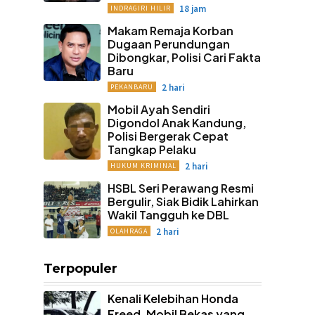
18 jam
INDRAGIRI HILIR
Makam Remaja Korban
Dugaan Perundungan
Dibongkar, Polisi Cari Fakta
Baru
2 hari
PEKANBARU
Mobil Ayah Sendiri
Digondol Anak Kandung,
Polisi Bergerak Cepat
Tangkap Pelaku
2 hari
HUKUM KRIMINAL
HSBL Seri Perawang Resmi
Bergulir, Siak Bidik Lahirkan
Wakil Tangguh ke DBL
2 hari
OLAHRAGA
Terpopuler
Kenali Kelebihan Honda
Freed, Mobil Bekas yang