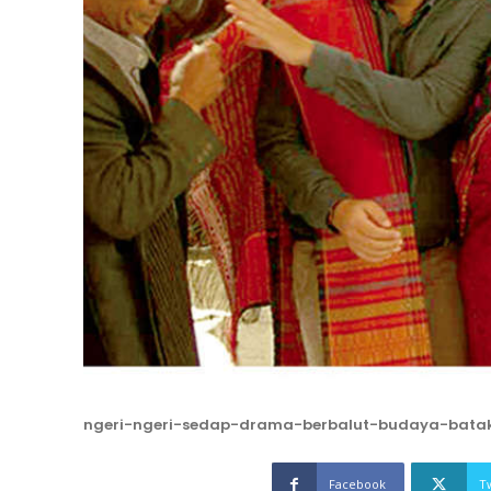
ngeri-ngeri-sedap-drama-berbalut-budaya-bata
Facebook
T