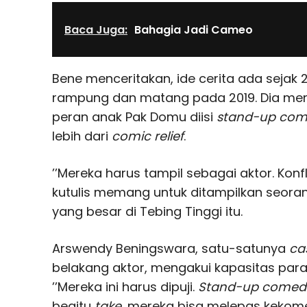
Baca Juga:
Bahagia Jadi Cameo
Bene menceritakan, ide cerita ada sejak 
rampung dan matang pada 2019. Dia me
peran anak Pak Domu diisi
stand-up com
lebih dari
comic relief
.
’’Mereka harus tampil sebagai aktor. Konf
kutulis memang untuk ditampilkan seora
yang besar di Tebing Tinggi itu.
Arswendy Beningswara, satu-satunya
ca
belakang aktor, mengakui kapasitas para 
’’Mereka ini harus dipuji.
Stand-up comed
begitu
take
, mereka bisa melepas kekomed