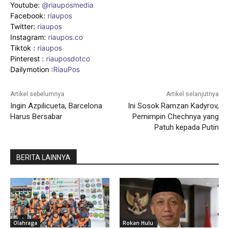
Youtube:
@riauposmedia
Facebook:
riaupos
Twitter:
riaupos
Instagram:
riaupos.co
Tiktok :
riaupos
Pinterest :
riauposdotco
Dailymotion :
RiauPos
Artikel sebelumnya
Artikel selanjutnya
Ingin Azpilicueta, Barcelona
Ini Sosok Ramzan Kadyrov,
Harus Bersabar
Pemimpin Chechnya yang
Patuh kepada Putin
BERITA LAINNYA
Olahraga
Rokan Hulu