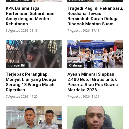
KPK Dalami Tiga
Tragedi Pagi di Pekanbaru,
Pertemuan Suhardiman
Rosdiana Tewas
Amby dengan Menteri
Bersimbah Darah Diduga
Kehutanan
Dibacok Mantan Suami
8 Agustus 2026 -08:13
7 Agustus 2026 -17:11
Indragiri Hilir
Olahraga
Terjebak Perangkap,
Ayeah Mineral Siapkan
Monyet Liar yang Diduga
2.400 Botol Gratis untuk
Serang 18 Warga Masih
Peserta Riau Pos Gowes
Diperiksa
Merdeka 2026
7 Agustus 2026 -11:20
7 Agustus 2026 -11:09