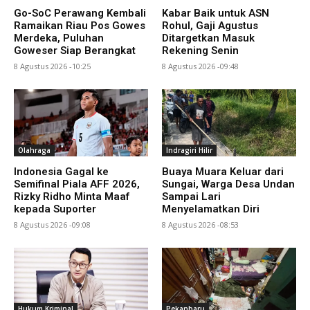
Go-SoC Perawang Kembali
Kabar Baik untuk ASN
Ramaikan Riau Pos Gowes
Rohul, Gaji Agustus
Merdeka, Puluhan
Ditargetkan Masuk
Goweser Siap Berangkat
Rekening Senin
8 Agustus 2026 -10:25
8 Agustus 2026 -09:48
Olahraga
Indragiri Hilir
Indonesia Gagal ke
Buaya Muara Keluar dari
Semifinal Piala AFF 2026,
Sungai, Warga Desa Undan
Rizky Ridho Minta Maaf
Sampai Lari
kepada Suporter
Menyelamatkan Diri
8 Agustus 2026 -09:08
8 Agustus 2026 -08:53
Hukum Kriminal
Pekanbaru