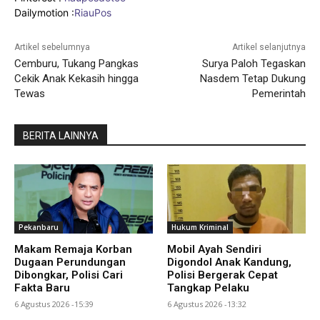
Dailymotion :
RiauPos
Artikel sebelumnya
Artikel selanjutnya
Cemburu, Tukang Pangkas
Surya Paloh Tegaskan
Cekik Anak Kekasih hingga
Nasdem Tetap Dukung
Tewas
Pemerintah
BERITA LAINNYA
Pekanbaru
Hukum Kriminal
Makam Remaja Korban
Mobil Ayah Sendiri
Dugaan Perundungan
Digondol Anak Kandung,
Dibongkar, Polisi Cari
Polisi Bergerak Cepat
Fakta Baru
Tangkap Pelaku
6 Agustus 2026 -15:39
6 Agustus 2026 -13:32