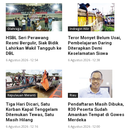
Olahraga
Indragiri Hilir
HSBL Seri Perawang
Teror Monyet Belum Usai,
Resmi Bergulir, Siak Bidik
Pembelajaran Daring
Lahirkan Wakil Tangguh ke
Diterapkan Demi
DBL
Keselamatan Siswa
6 Agustus 2026 -12:54
6 Agustus 2026 -12:38
Kepulauan Meranti
Riau
Tiga Hari Dicari, Satu
Pendaftaran Masih Dibuka,
Korban Kapal Tenggelam
830 Peserta Sudah
Ditemukan Tewas, Satu
Amankan Tempat di Gowes
Masih Hilang
Merdeka
6 Agustus 2026 -12:16
6 Agustus 2026 -12:00