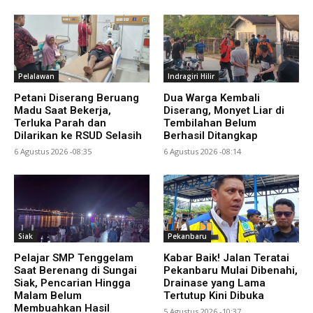
Pelalawan
Indragiri Hilir
Petani Diserang Beruang
Dua Warga Kembali
Madu Saat Bekerja,
Diserang, Monyet Liar di
Terluka Parah dan
Tembilahan Belum
Dilarikan ke RSUD Selasih
Berhasil Ditangkap
6 Agustus 2026 -08:35
6 Agustus 2026 -08:14
Siak
Pekanbaru
Pelajar SMP Tenggelam
Kabar Baik! Jalan Teratai
Saat Berenang di Sungai
Pekanbaru Mulai Dibenahi,
Siak, Pencarian Hingga
Drainase yang Lama
Malam Belum
Tertutup Kini Dibuka
Membuahkan Hasil
5 Agustus 2026 -10:37